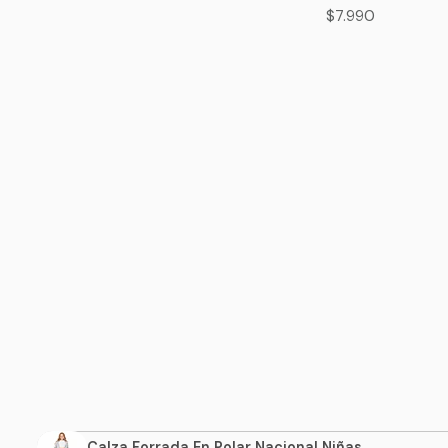
$7.990
Calza Forrada En Polar Nacional Niñas