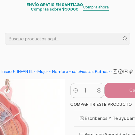
ENVÍO GRATIS EN SANTIAGO
Infantil
Set Organizadores de Accesorios para el Cabello “Sweet 
Compra ahora
Compras sobre $50.000
|
Set Organiz
para el Cab
MODELO
Bunny Pastel
Inicio
👧 INFANTIL
Mujer
Hombre
sale
Fiestas Patrias
Co
Cantidad
COMPARTIR ESTE PRODUCTO
Escribenos Y Te ayuda
Paga con Seguridad y e