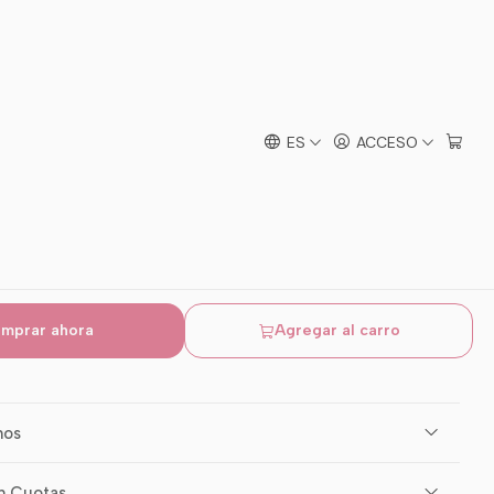
Style”
adores de Accesorios
ello “Sweet Style”
ES
ACCESO
mprar ahora
Agregar al carro
mos
n Cuotas