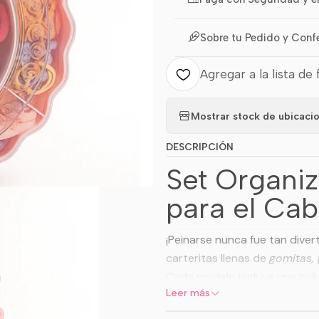
Sobre tu Pedido y Conf
Agregar a la lista de 
Mostrar stock de ubicaci
DESCRIPCIÓN
Set Organi
para el Cab
¡Peinarse nunca fue tan dive
carteritas llenas de
gomitas, 
Cada modelo incluye una prá
Leer más
Modelos dispon