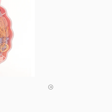
Modelo Bunny Pastel 
accesorios en tonos sua
Modelo Flower Candy 
multicolor en su interior.
Características
Incluye ligas, pinches y 
Material: plástico transp
Asa de perlas rosadas y
Medidas aprox.: 15 x 12 x
Recomendado desde 3 a
Beneficios:
🎀 Mantiene los accesor
🌈 Fomenta la creatividad
🎁 Ideal como regalo o 