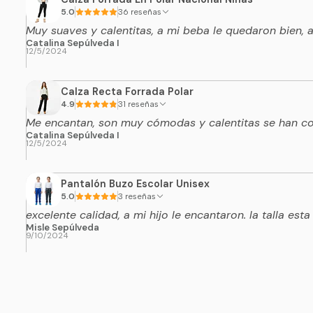
5.0
36 reseñas
Muy suaves y calentitas, a mi beba le quedaron bien,
Catalina Sepúlveda I
12/5/2024
Calza Recta Forrada Polar
4.9
31 reseñas
Me encantan, son muy cómodas y calentitas se han con
Catalina Sepúlveda I
12/5/2024
Pantalón Buzo Escolar Unisex
5.0
3 reseñas
excelente calidad, a mi hijo le encantaron. la talla esta
Misle Sepúlveda
9/10/2024