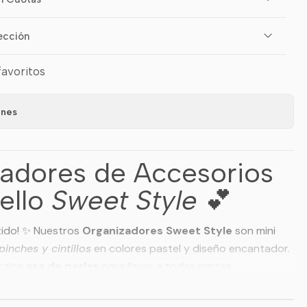
ección
favoritos
ones
zadores de Accesorios
ello
Sweet Style
💕
rtido! ✨ Nuestros
Organizadores Sweet Style
son mini
pinches y cintillos
en colores pastel y diseño encantador.
ctica
asa de perlas
para llevar a todas partes.
ibles: