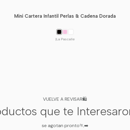
⚠️ Contiene piezas pequeñas. Usar 
Mini Cartera Infantil Perlas & Cadena Dorada
Envíos a todo Chile 🚚 | He
|
La Pascalle
VUELVE A REVISAR🛍️
ductos que te Interesar
se agotan pronto🏃‍➡️