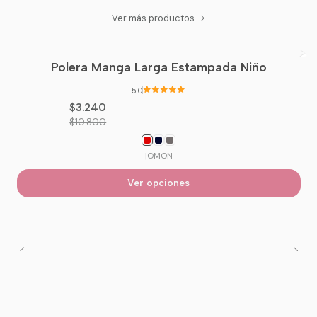
Ver más productos
Polera Manga Larga Estampada Niño
-70%
OFF
5.0
$3.240
$10.800
|
OMON
Ver opciones