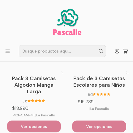
ENVÍO GRATIS EN SANTIAGO
Compra ahora
Compras sobre $50.000
Inicio
Infantil
Escolar
Camisetas algodón infantil
Camisetas algodón infantil
Filtros
Pack 3 Camisetas
Pack de 3 Camisetas
Algodon Manga
Escolares para Niños
Larga
5.0
$15.739
5.0
$18.990
|
La Pascalle
PK3-CAM-ML
|
La Pascalle
Ver opciones
Ver opciones