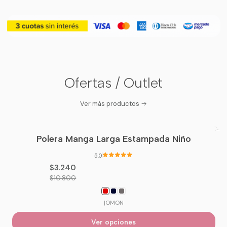
Ofertas / Outlet
Ver más productos
Polera Manga Larga Estampada Niño
-70%
OFF
5.0
$3.240
$10.800
|
OMON
Ver opciones