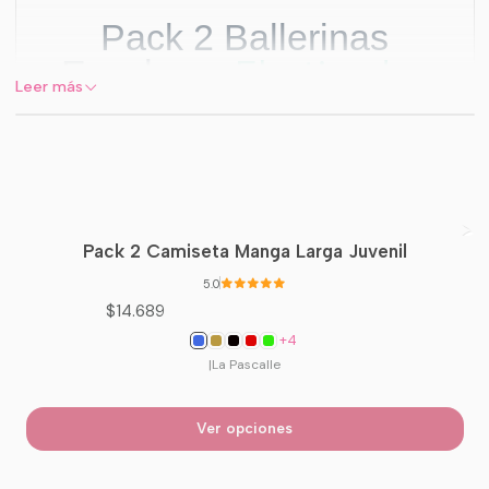
Pack 2 Ballerinas
Elasticadas
Escolares
Leer más
Diseñadas para la etapa juvenil, nuestras
ballerinas ofrecen el equilibrio perfecto
entre
seguridad, flexibilidad y resistencia
para la jornada escolar completa.
Pack 2 Camiseta Manga Larga Juvenil
Confort Superior
5.0
$14.689
Ajuste Elasticado:
Se adapta al pie
proporcionando libertad de movimiento sin
+4
|
La Pascalle
soltarse.
Tejido Flexible:
Ideal para largas jornadas
Ver opciones
de estudio y recreo.