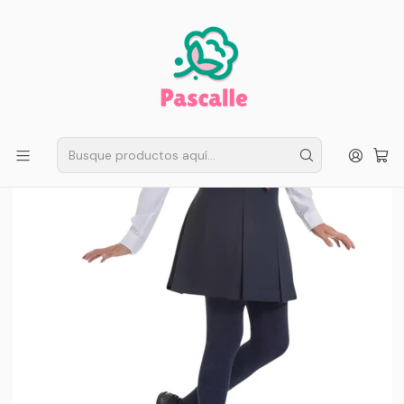
ENVÍO GRATIS EN SANTIAGO
Compra ahora
Compras sobre $50.000
Inicio
Infantil
Escolar
Ropa Interior Niñas
Pack 2 Ballerina Escolar Elasticada Juvenil