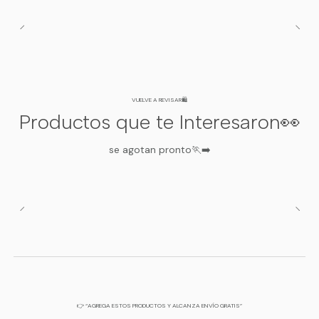
Diseño Juvenil
Color Escolar:
Tono sobrio y elegante que
complementa cualquier uniforme.
Pack de 2:
Siempre tendrás un par de
repuesto listo para usar.
VUELVE A REVISAR🛍️
Productos que te Interesaron👀
se agotan pronto🏃‍➡️
🚚 Despachos a todo Chile a través de
Pascalle.cl
Disponibles en tallas estándar juveniles.
¡Asegura el calce perfecto para este año escolar!
CALIDAD PREMIUM
RESISTENCIA DIARIA
JUVENIL
👉 “AGREGA ESTOS PRODUCTOS Y ALCANZA ENVÍO GRATIS”