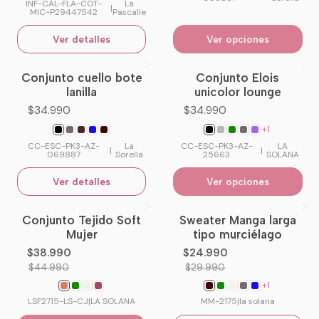
INF-CAL-FLA-COT-
La
|
MIC-P29447542
Pascalle
Ver detalles
Ver opciones
Conjunto cuello bote
Conjunto Elois
No disponible
lanilla
unicolor lounge
$34.990
$34.990
+1
CC-ESC-PK3-AZ-
La
CC-ESC-PK3-AZ-
LA
|
|
069887
Sorella
25663
SOLANA
Ver detalles
Ver opciones
Conjunto Tejido Soft
Sweater Manga larga
-13%
OFF
-17%
OFF
Mujer
tipo murciélago
No disponible
$38.990
$24.990
$44.990
$29.990
+1
LSF2715-LS-CJ
|
LA SOLANA
MM-2175
|
la solana