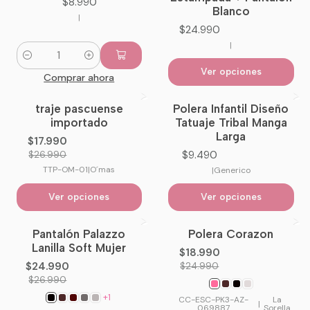
$8.990
Blanco
|
$24.990
|
Cantidad
Ver opciones
Comprar ahora
traje pascuense
Polera Infantil Diseño
-33%
OFF
importado
Tatuaje Tribal Manga
Larga
$17.990
$9.490
$26.990
TTP-OM-01
|
O´mas
|
Generico
Ver opciones
Ver opciones
Pantalón Palazzo
Polera Corazon
-7%
OFF
-24%
OFF
Lanilla Soft Mujer
$18.990
No disponible
$24.990
$24.990
$26.990
+1
CC-ESC-PK3-AZ-
La
|
069887
Sorella