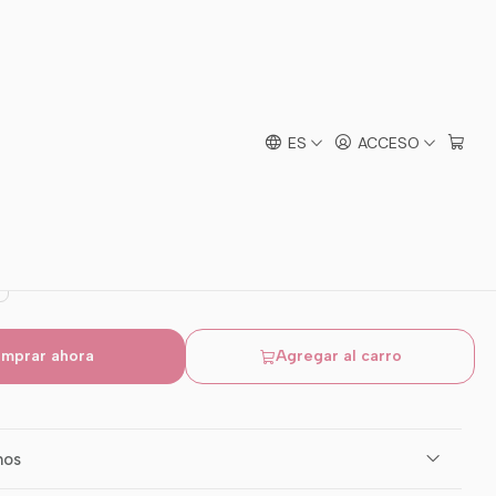
sayo Ballet Blanco
ES
ACCESO
28
29
30
31
32
33
35
mprar ahora
Agregar al carro
mos