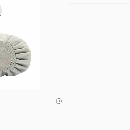
El descuento se aplic
Nuestra zapatilla de
bailarinas. Confecc
transpirabilidad sup
suela dividida de 
facilitando la técnica
✨
Suela antideslizan
🎀
Calce personaliza
ajuste perfecto al e
☁️
Interior suave:
Fo
prolongado.