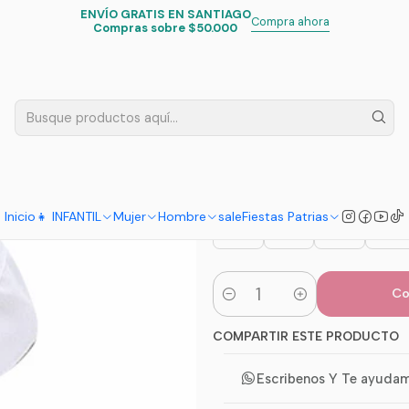
ENVÍO GRATIS EN SANTIAGO
Inicio
Fiestas Patrias
Accesorios
Zapatilla Ensayo Ballet Blanco
Compra ahora
Compras sobre $50.000
|
Zapatilla En
4.9
7 reseñas
NUMERO DE CALZADO
23
24
25
27
Inicio
👧 INFANTIL
Mujer
Hombre
sale
Fiestas Patrias
36
37
38
39
Co
Cantidad
COMPARTIR ESTE PRODUCTO
Escribenos Y Te ayuda