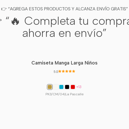
👉 “AGREGA ESTOS PRODUCTOS Y ALCANZA ENVÍO GRATIS”
 “🔥 Completa tu compr
⚠️
Importante:
La talla 36 
24 cm
. No se recomienda par
ahorra en envío”
👣 ¿Cómo medir el pie?
Coloca el pie sobre una ho
Marca desde el talón hast
Mide la distancia en cent
Camiseta Manga Larga Niños
Si estás entre dos medida
disponibilidad.
5.0
+13
* Producto seleccionado para la 
PK3/CM/04
|
La Pascalle