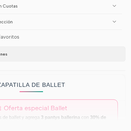
n Cuotas
ección
favoritos
ones
ZAPATILLA DE BALLET
 Oferta especial Ballet
s de ballet y agrega
3 pantys ballerina
con
30% de
descuento
.