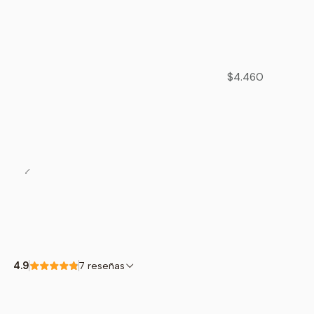
$4.460
4.9
7 reseñas