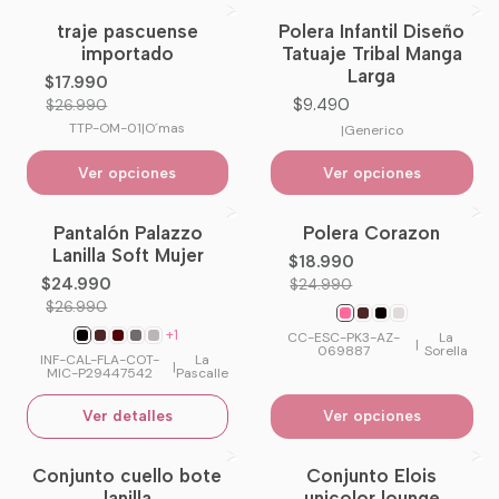
traje pascuense
Polera Infantil Diseño
-33%
OFF
importado
Tatuaje Tribal Manga
Larga
$17.990
$9.490
$26.990
TTP-OM-01
|
O´mas
|
Generico
Ver opciones
Ver opciones
Pantalón Palazzo
Polera Corazon
-7%
OFF
-24%
OFF
Lanilla Soft Mujer
$18.990
No disponible
$24.990
$24.990
$26.990
+1
CC-ESC-PK3-AZ-
La
|
069887
Sorella
INF-CAL-FLA-COT-
La
|
MIC-P29447542
Pascalle
Ver detalles
Ver opciones
Conjunto cuello bote
Conjunto Elois
No disponible
lanilla
unicolor lounge