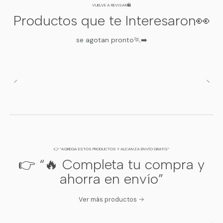
VUELVE A REVISAR🛍️
Talla 9 / 10
8 a 9 Años
Productos que te Interesaron👀
se agotan pronto🏃‍➡️
Importante:
Las edades son referenciales. Para el calce
ideal, considera siempre la contextura de la niña y el uso
de otras prendas debajo.
👉 “AGREGA ESTOS PRODUCTOS Y ALCANZA ENVÍO GRATIS”
👉 “🔥 Completa tu compra y
ahorra en envío”
Ver más productos