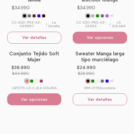
$34.990
$34.990
+1
CC-ESC-PK3-AZ-
La
CC-ESC-PK3-AZ-
LA
|
|
069887
Sorella
25663
SOLANA
Ver detalles
Ver opciones
Conjunto Tejido Soft
Sweater Manga larga
-13%
OFF
-17%
OFF
Mujer
tipo murciélago
No disponible
$38.990
$24.990
$44.990
$29.990
+1
LSF2715-LS-CJ
|
LA SOLANA
MM-2175
|
la solana
Ver opciones
Ver detalles