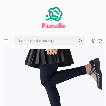
ENVÍO GRATIS EN SANTIAGO
Compra ahora
Compras sobre $50.000
Inicio
Infantil
Escolar
Ropa Interior Niñas
Pack 3 Pantys Sin Pie Forrada Micro polar