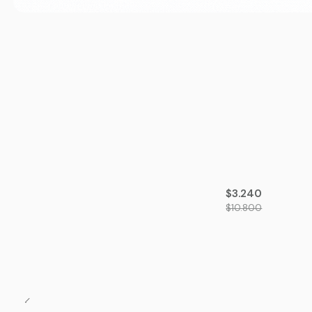
-70%
OFF
$3.240
$10.800