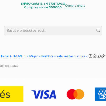
ENVÍO GRATIS EN SANTIAGO
Inicio
Infantil
Escolar
Mochilas
Compra ahora
Compras sobre $50.000
Mochilas
A BOYS
Mochila Guerreras K Pop | Saja
$24.990
Inicio
👧 INFANTIL
Mujer
Hombre
sale
Fiestas Patrias
MO-SC-HTX-01
|
Generico
IX-01
|
Huntrix