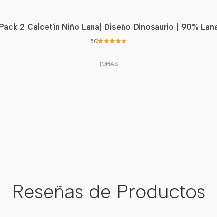
niñ
Pack 2 Calcetín Niño Lana| Diseño Dinosaurio | 90% Lan
Corte Confort
Ajus
5.0
Temática
El 
|
OMAS
Aventurera
preh
🌿
Respirable:
Ideal para jug
🦕
Original:
Un diseño que
cualquier paseo
Reseñas de Productos
💥 ¡Deja que su im