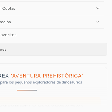
n Cuotas
ección
favoritos
ones
"AVENTURA PREHISTÓRICA"
-REX
 para los pequeños exploradores de dinosaurios
ventura! Nuestra polera de manga corta con