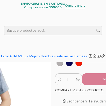
ENVÍO GRATIS EN SANTIAGO
Inicio
Infantil
Niños
Polera Dino Rex Niño
Compra ahora
Compras sobre $50.000
|
Polera Dino
5.0
6 reseñas
TALLA
8
10
12
14
Inicio
👧 INFANTIL
Mujer
Hombre
sale
Fiestas Patrias
ELECCION
Co
Cantidad
COMPARTIR ESTE PRODUCTO
Escribenos Y Te ayuda