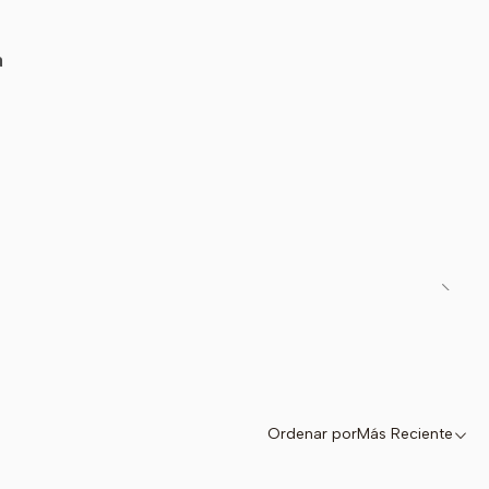
os.
a
te pensado para el juego activo y la movilidad constante.
regalo perfecto para pequeños paleontólogos y fans de la
istoria.
ar bajo el sol.
🧼
Fácil Cuidado:
Resistente a la
intensidad del día a día.
 destaca en
.
Ordenar por
Más Reciente
aginación vuele! — Disponible ahora en Pascalle.cl