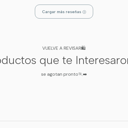
Cargar más reseñas
VUELVE A REVISAR🛍️
ductos que te Interesar
se agotan pronto🏃‍➡️