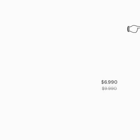
👉
-30%
OFF
$6.990
$9.990