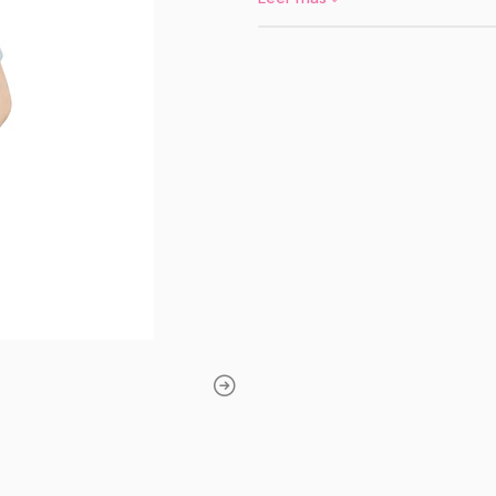
estampado de
T-Rex
los amantes de los d
comodidad total, es 
disfruten de los días
🦖 IMPACTO VIS
Estampado de alta defi
colores que no pierden su
los lavados.
CARACTERÍSTICA
BEN
Atr
Estampado T-Rex