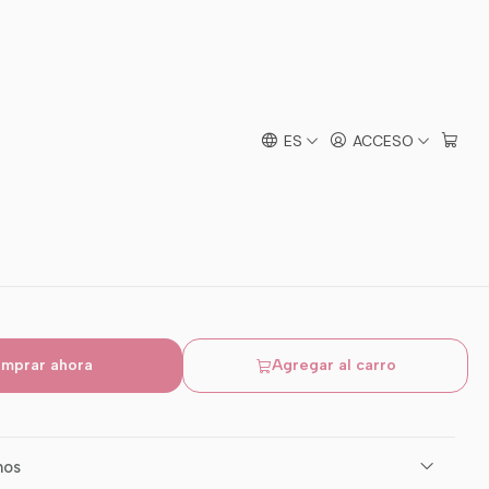
 Rex Niño
ES
ACCESO
16
mprar ahora
Agregar al carro
mos