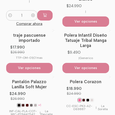
|
$24.990
|
Cantidad
Ver opciones
Comprar ahora
traje pascuense
Polera Infantil Diseño
-33%
OFF
importado
Tatuaje Tribal Manga
Larga
$17.990
$9.490
$26.990
TTP-OM-01
|
O´mas
|
Generico
Ver opciones
Ver opciones
Pantalón Palazzo
Polera Corazon
-7%
OFF
-24%
OFF
Lanilla Soft Mujer
$18.990
No disponible
$24.990
$24.990
$26.990
+1
CC-ESC-PK3-AZ-
La
|
069887
Sorella
INF-CAL-FLA-COT-
La
|
MIC-P29447542
Pascalle