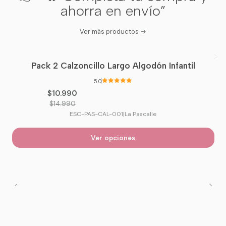
ahorra en envío”
Ver más productos
Pack 2 Calzoncillo Largo Algodón Infantil
-27%
OFF
5.0
$10.990
$14.990
ESC-PAS-CAL-001
|
La Pascalle
Ver opciones