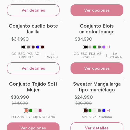
Ver detalles
Ver opciones
Conjunto cuello bote
Conjunto Elois
No disponible
lanilla
unicolor lounge
$34.990
$34.990
+1
CC-ESC-PK3-AZ-
La
CC-ESC-PK3-AZ-
LA
|
|
069887
Sorella
25663
SOLANA
Ver detalles
Ver opciones
Conjunto Tejido Soft
Sweater Manga larga
-13%
OFF
-17%
OFF
Mujer
tipo murciélago
No disponible
$38.990
$24.990
$44.990
$29.990
+1
LSF2715-LS-CJ
|
LA SOLANA
MM-2175
|
la solana
Ver opciones
Ver detalles