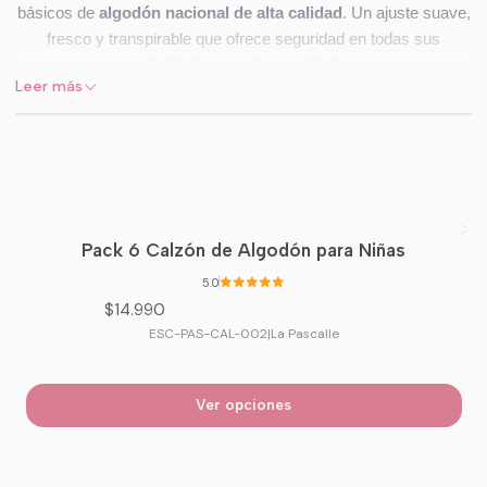
básicos de
algodón nacional de alta calidad
. Un ajuste suave,
fresco y transpirable que ofrece seguridad en todas sus
actividades escolares y diarias.
Leer más
✅
Características
Elástico recubierto para
máximo confort
.
Diseño tipo slip juvenil con
bragueta funcional
.
Tejido
rib
que se adapta cómodamente al cuerpo.
Pack 6 Calzón de Algodón para Niñas
Costuras suaves que evitan roces.
5.0
$14.990
ESC-PAS-CAL-002
|
La Pascalle
🧵
Detalle del Producto
Ver opciones
Composición:
100% Algodón Nacional.
Colores incluidos en el pack:
Blanco
Beige
Verde Agua
Celeste