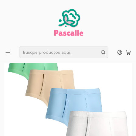
ENVÍO GRATIS EN SANTIAGO
Compra ahora
Compras sobre $50.000
Inicio
Infantil
Escolar
Ropa Interior Niños
Pack 6 Calzoncillos Slips Clásicos Niños