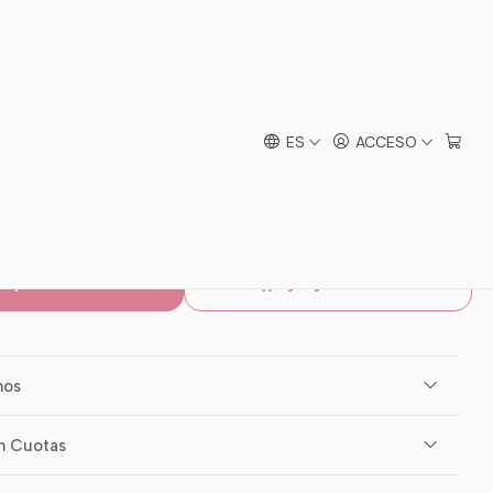
os
y Lana Niños Diseños
ES
ACCESO
mprar ahora
Agregar al carro
mos
n Cuotas