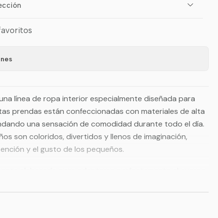
ección
favoritos
ones
una línea de ropa interior especialmente diseñada para
stas prendas están confeccionadas con materiales de alta
rindando una sensación de comodidad durante todo el día.
os son coloridos, divertidos y llenos de imaginación,
ención y el gusto de los pequeños.
ente elaborado para adaptarse perfectamente al cuerpo
e crecimiento, proporcionando una excelente sujeción y
s, los elásticos suaves y ajustados de la cintura y las
 cómodo y seguro, sin causar molestias ni dejar marcas en