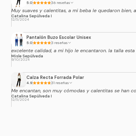
5.0
36 reseñas
Muy suaves y calentitas, a mi beba le quedaron bien,
Catalina Sepúlveda I
12/5/2024
Pantalón Buzo Escolar Unisex
5.0
3 reseñas
excelente calidad, a mi hijo le encantaron. la talla esta
Misle Sepúlveda
9/10/2024
Calza Recta Forrada Polar
4.9
31 reseñas
Me encantan, son muy cómodas y calentitas se han con
Catalina Sepúlveda I
12/5/2024