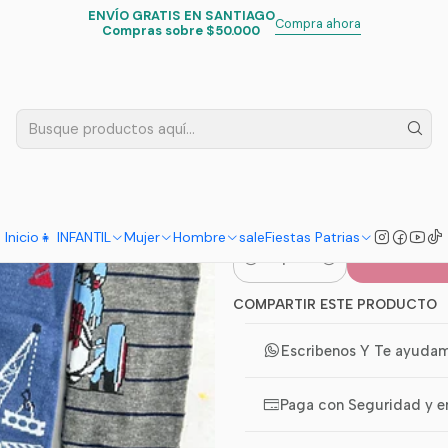
ENVÍO GRATIS EN SANTIAGO
icio
Infantil
Niños
Ropa interior
Pack 2 Panty Lana Niños Diseñ
Compra ahora
Compras sobre $50.000
|
Pack 2 Pant
TALLA
10 - 12
Inicio
👧 INFANTIL
Mujer
Hombre
sale
Fiestas Patrias
Co
Cantidad
COMPARTIR ESTE PRODUCTO
Escribenos Y Te ayuda
Paga con Seguridad y e