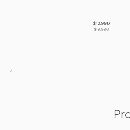
-35%
OFF
$12.990
$19.990
Pro