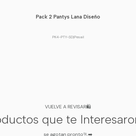
Pack 2 Pantys Lana Diseño
PK4-PTY-SD
|
Pesail
VUELVE A REVISAR🛍️
ductos que te Interesar
se agotan pronto🏃‍➡️