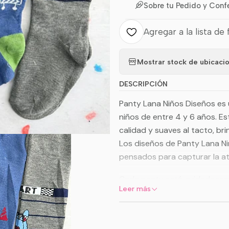
Sobre tu Pedido y Conf
Agregar a la lista de 
Mostrar stock de ubicaci
DESCRIPCIÓN
Panty Lana Niños Diseños es 
niños de entre 4 y 6 años. E
calidad y suaves al tacto, b
Los diseños de Panty Lana Niñ
pensados para capturar la at
Cada panty está cuidadosam
Leer más
de los niños en esta etapa d
libertad de movimiento. Ademá
piernas garantizan un ajuste