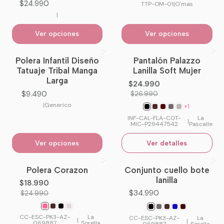
$24.990
TTP-OM-01
|
O´mas
|
Ver opciones
Ver opciones
Polera Infantil Diseño
Pantalón Palazzo
-7%
OFF
Tatuaje Tribal Manga
Lanilla Soft Mujer
No disponible
Larga
$24.990
$9.490
$26.990
|
Generico
+1
INF-CAL-FLA-COT-
La
|
MIC-P29447542
Pascalle
Ver opciones
Ver detalles
Polera Corazon
Conjunto cuello bote
-24%
OFF
No disponible
lanilla
$18.990
$34.990
$24.990
CC-ESC-PK3-AZ-
La
CC-ESC-PK3-AZ-
La
|
|
069887
Sorella
069887
Sorella