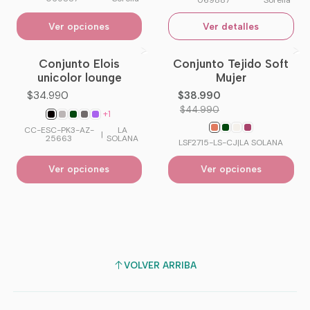
Ver opciones
Ver detalles
Conjunto Elois
Conjunto Tejido Soft
-13%
OFF
unicolor lounge
Mujer
$34.990
$38.990
$44.990
+1
CC-ESC-PK3-AZ-
LA
|
25663
SOLANA
LSF2715-LS-CJ
|
LA SOLANA
Ver opciones
Ver opciones
VOLVER ARRIBA