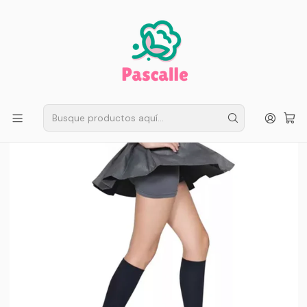
ENVÍO GRATIS EN SANTIAGO
Compra ahora
Compras sobre $50.000
Inicio
Infantil
Escolar
Ropa Interior Niñas
Pack 3 Pantaleta Escolar