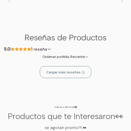
Reseñas de Productos
5.0
1 reseña
Ordenar por
Más Reciente
Cargar más reseñas
VUELVE A REVISAR🛍️
Productos que te Interesaron👀
se agotan pronto🏃‍➡️