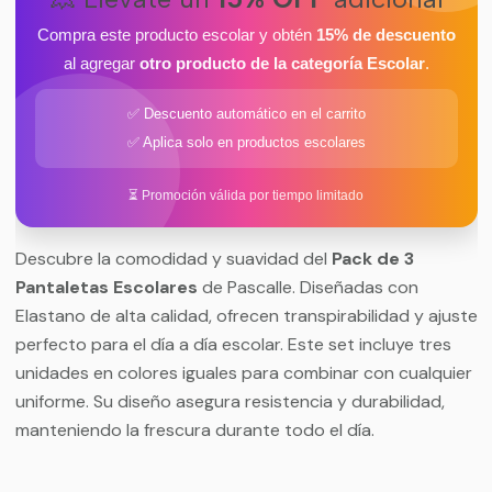
Compra este producto escolar y obtén
15% de descuento
al agregar
otro producto de la categoría Escolar
.
✅ Descuento automático en el carrito
✅ Aplica solo en productos escolares
⏳ Promoción válida por tiempo limitado
Descubre la comodidad y suavidad del
Pack de 3
Pantaletas Escolares
de Pascalle. Diseñadas con
Elastano de alta calidad, ofrecen transpirabilidad y ajuste
perfecto para el día a día escolar. Este set incluye tres
unidades en colores iguales para combinar con cualquier
uniforme. Su diseño asegura resistencia y durabilidad,
manteniendo la frescura durante todo el día.