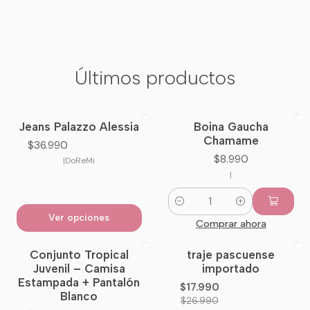
Últimos productos
Jeans Palazzo Alessia
Boina Gaucha
Nuevo
Nuevo
Chamame
$36.990
$8.990
|
DoReMi
|
Cantidad
Ver opciones
Comprar ahora
Conjunto Tropical
traje pascuense
-33%
OFF
Juvenil – Camisa
importado
Estampada + Pantalón
$17.990
Blanco
$26.990