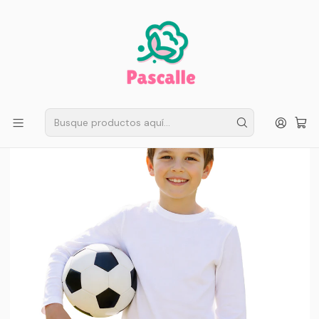
ENVÍO GRATIS EN SANTIAGO
Compra ahora
Compras sobre $50.000
Inicio
Infantil
Escolar
Camisetas algodón infantil
Pack 2 Camiseta Manga Larga Juvenil