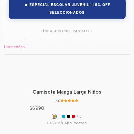
🔥 ESPECIAL ESCOLAR JUVENIL | 15% OFF
SELECCIONADOS
LÍNEA JUVENIL PASCALLE
Camisetas
Manga Larga
Leer más
Estilo y comodidad superior para los modelos más
grandes de la casa.
Camiseta Manga Larga Niños
LOGÍSTICA EFICIENTE
En
Pascalle.cl
garantizamos un procesamiento ágil
5.0
$6.990
para que recibas tus básicos escolares con la
rapidez que necesitas.
+13
PK3/CM/04
|
La Pascalle
🚀
Envío rápido a todo Chile