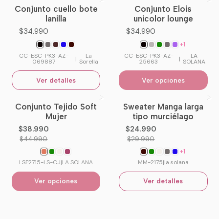
Conjunto cuello bote
Conjunto Elois
No disponible
lanilla
unicolor lounge
$34.990
$34.990
+1
CC-ESC-PK3-AZ-
La
CC-ESC-PK3-AZ-
LA
|
|
069887
Sorella
25663
SOLANA
Ver detalles
Ver opciones
Conjunto Tejido Soft
Sweater Manga larga
-13%
OFF
-17%
OFF
Mujer
tipo murciélago
No disponible
$38.990
$24.990
$44.990
$29.990
+1
LSF2715-LS-CJ
|
LA SOLANA
MM-2175
|
la solana
Ver opciones
Ver detalles