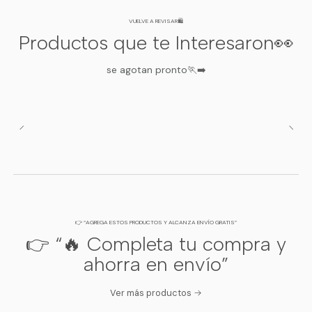
* Medidas tomadas en plano. Tolerancia de ±1 cm.
VUELVE A REVISAR🛍️
Productos que te Interesaron👀
se agotan pronto🏃‍➡️
PASCALLE.CL • CALIDAD NACIONAL PARA CADA
ETAPA
👉 “AGREGA ESTOS PRODUCTOS Y ALCANZA ENVÍO GRATIS”
👉 “🔥 Completa tu compra y
ahorra en envío”
Ver más productos