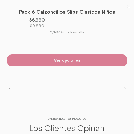
Pack 6 Calzoncillos Slips Clásicos Niños
-30%
OFF
$6.990
$9.990
C/PK4/6
|
La Pascalle
Ver opciones
CALIFICA NUESTROS PRODUCTOS
Los Clientes Opinan