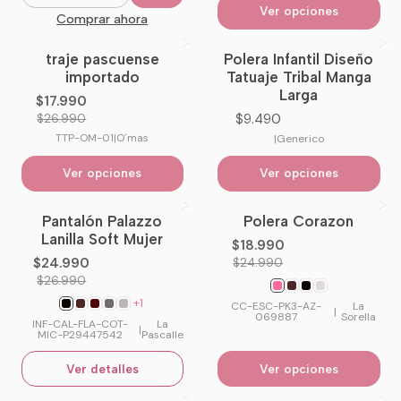
Cantidad
Ver opciones
Comprar ahora
traje pascuense
Polera Infantil Diseño
-33%
OFF
importado
Tatuaje Tribal Manga
Larga
$17.990
$9.490
$26.990
TTP-OM-01
|
O´mas
|
Generico
Ver opciones
Ver opciones
Pantalón Palazzo
Polera Corazon
-7%
OFF
-24%
OFF
Lanilla Soft Mujer
$18.990
No disponible
$24.990
$24.990
$26.990
+1
CC-ESC-PK3-AZ-
La
|
069887
Sorella
INF-CAL-FLA-COT-
La
|
MIC-P29447542
Pascalle
Ver detalles
Ver opciones