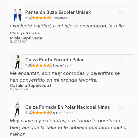
Completa el look chilote
Pantalón Buzo Escolar Unisex
Este set incluye
falda + puntilla + pañuelo de
5.0
3 reseñas
cabeza
.
excelente calidad, a mi hijo le encantaron. la talla
Para que tu niña tenga el conjunto completo
esta perfecta
Misle Sepúlveda
listo para su presentación escolar, agrega
9/10/2024
también:
Calza Recta Forrada Polar
Agregar camiseta de algodón
4.9
31 reseñas
Me encantan, son muy cómodas y calentitas se
han convertido en mi prenda favorita,
Agregar pantys ballerinas
Catalina Sepúlveda I
12/5/2024
Productos recomendados para completar el traje típico. Se
venden por separado.
Calza Forrada En Polar Nacional Niñas
5.0
36 reseñas
Muy suaves y calentitas, a mi beba le quedaron
bien, aunque la talla 16 le hubiese quedado mucho
¿Quieres el look completo para la
mehor