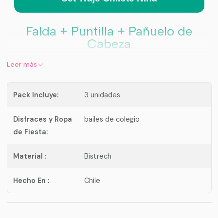
Falda + Puntilla + Pañuelo de
Cabeza
Un set tradicional, cómodo y práctico para
Leer más
presentaciones escolares, actos folclóricos, fiestas
patrias y celebraciones típicas chilenas.
Pack Incluye:
3 unidades
¿Qué incluye este set?
Disfraces y Ropa
bailes de colegio
de Fiesta:
Falda típica chilota para niña
Puntilla / mantilla negra
Material :
Bistrech
Pañuelo de cabeza del mismo color de la
falda
Hecho En :
Chile
Importante antes de comprar