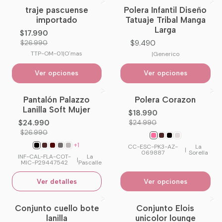
traje pascuense
Polera Infantil Diseño
-33%
OFF
importado
Tatuaje Tribal Manga
Larga
$17.990
$9.490
$26.990
TTP-OM-01
|
O´mas
|
Generico
Ver opciones
Ver opciones
Pantalón Palazzo
Polera Corazon
-7%
OFF
-24%
OFF
Lanilla Soft Mujer
$18.990
No disponible
$24.990
$24.990
$26.990
+1
CC-ESC-PK3-AZ-
La
|
069887
Sorella
INF-CAL-FLA-COT-
La
|
MIC-P29447542
Pascalle
Ver detalles
Ver opciones
Conjunto cuello bote
Conjunto Elois
No disponible
lanilla
unicolor lounge