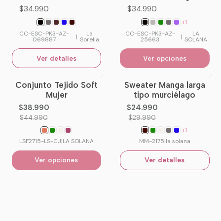
$34.990
$34.990
+1
CC-ESC-PK3-AZ-
La
CC-ESC-PK3-AZ-
LA
|
|
069887
Sorella
25663
SOLANA
Ver detalles
Ver opciones
Conjunto Tejido Soft
Sweater Manga larga
-13%
OFF
-17%
OFF
Mujer
tipo murciélago
No disponible
$38.990
$24.990
$44.990
$29.990
+1
LSF2715-LS-CJ
|
LA SOLANA
MM-2175
|
la solana
Ver opciones
Ver detalles