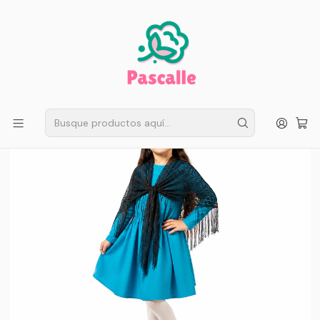
ENVÍO GRATIS EN SANTIAGO
Compra ahora
Compras sobre $50.000
Inicio
Fiestas Patrias
Trajes Niña
Típico Chilote Niña Falda Puntilla y Pañuelo