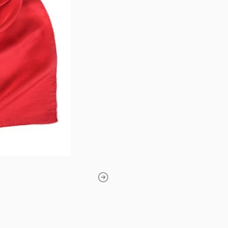
perfecta para comple
outfits casuales eleg
✨
Efecto Seda:
Brillo sut
ultra suave al ta
🎨
Versatilidad:
Úsalo com
de cuello, cintillo o detal
🎭 PARA EVENTOS TÍPIC
El toque de luz perfecto para