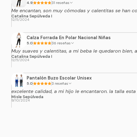
4.9
31 reseñas
Me encantan, son muy cómodas y calentitas se han con
Catalina Sepúlveda I
12/5/2024
Calza Forrada En Polar Nacional Niñas
5.0
36 reseñas
Muy suaves y calentitas, a mi beba le quedaron bien,
Catalina Sepúlveda I
12/5/2024
Pantalón Buzo Escolar Unisex
5.0
3 reseñas
excelente calidad, a mi hijo le encantaron. la talla esta
Misle Sepúlveda
9/10/2024