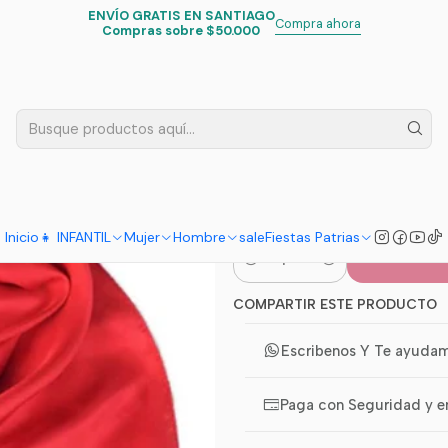
ENVÍO GRATIS EN SANTIAGO
Inicio
Fiestas Patrias
Accesorios
Pañoletas De Seda Infantil
Compra ahora
Compras sobre $50.000
|
Pañoletas De
COLORS
Inicio
👧 INFANTIL
Mujer
Hombre
sale
Fiestas Patrias
Co
Cantidad
COMPARTIR ESTE PRODUCTO
Escribenos Y Te ayuda
Paga con Seguridad y e