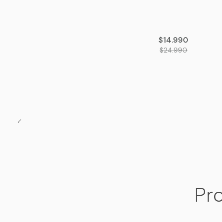
-40%
OFF
$14.990
$24.990
Pro