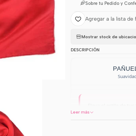
Sobre tu Pedido y Conf
Agregar a la lista de 
Mostrar stock de ubicaci
DESCRIPCIÓN
PAÑU
Suavidad,
Eleva el estilo de tus
Leer más
Pascalle
. Este acces
y la suavidad de la 
resalta en cualquier 