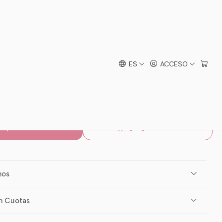
 Seda Infantil
ES
ACCESO
mprar ahora
Agregar al carro
mos
n Cuotas