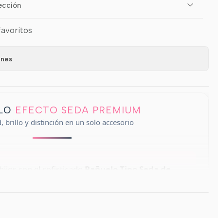
ección
favoritos
ones
EFECTO SEDA PREMIUM
ELO
 brillo y distinción en un solo accesorio
 hijos con el sofisticado
Pañuelo Tipo Seda de
orio ha sido diseñado para imitar la caída, el brillo
seda natural, ofreciendo un
acabado lujoso
que
ocasión. Su versatilidad lo convierte en la pieza