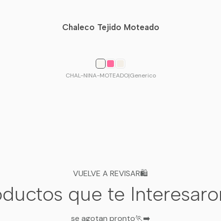
🧤 CUIDADO FÁCIL
Material duradero que mantie
Chaleco Tejido Moteado
🌟 Calidad 
CHAL-NINA-MOTEADO
|
Generico
VUELVE A REVISAR🛍️
ductos que te Interesar
se agotan pronto🏃‍➡️