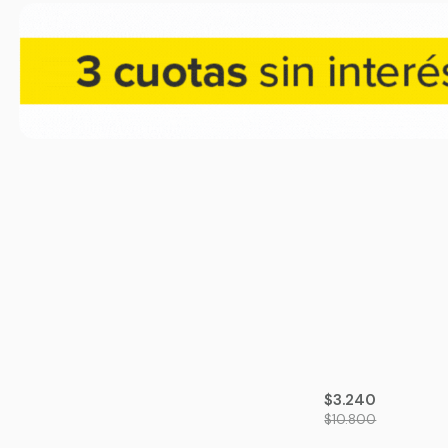
-70%
OFF
$3.240
$10.800