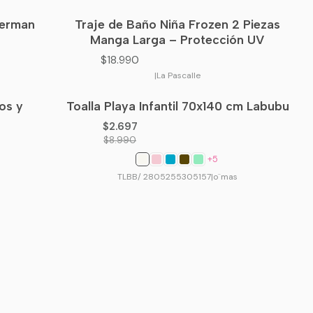
derman
Traje de Baño Niña Frozen 2 Piezas
Manga Larga – Protección UV
$18.990
|
La Pascalle
ños y
Toalla Playa Infantil 70x140 cm Labubu
-70%
OFF
$2.697
$8.990
+5
TLBB/ 2805255305157
|
o¨mas