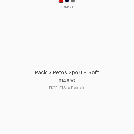
|
OMON
Pack 3 Petos Sport - Soft
$14.990
PKTP-PTS
|
La Pascalle