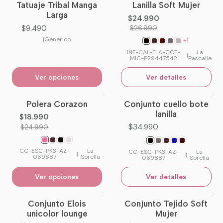
Tatuaje Tribal Manga
Lanilla Soft Mujer
No disponible
Larga
$24.990
$9.490
$26.990
|
Generico
+1
INF-CAL-FLA-COT-
La
|
MIC-P29447542
Pascalle
Ver opciones
Ver detalles
Polera Corazon
Conjunto cuello bote
-24%
OFF
No disponible
lanilla
$18.990
$34.990
$24.990
CC-ESC-PK3-AZ-
La
CC-ESC-PK3-AZ-
La
|
|
069887
Sorella
069887
Sorella
Ver opciones
Ver detalles
Conjunto Elois
Conjunto Tejido Soft
-13%
OFF
unicolor lounge
Mujer