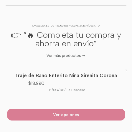
👉 “AGREGA ESTOS PRODUCTOS Y ALCANZA ENVÍO GRATIS”
👉 “🔥 Completa tu compra y
ahorra en envío”
Ver más productos
Traje de Baño Enterito Niña Sirenita Corona
$18.990
TB/SG/RS/
|
La Pascalle
Ver opciones