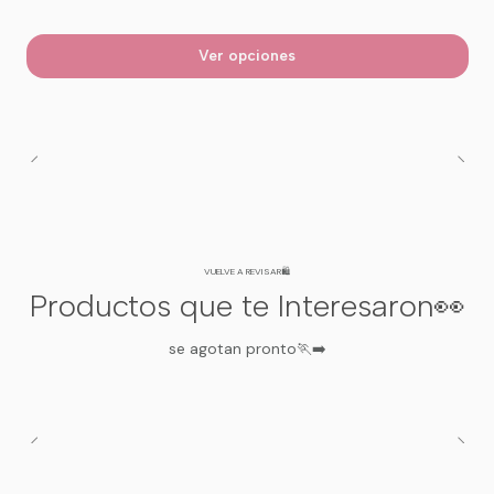
Ver opciones
VUELVE A REVISAR🛍️
Productos que te Interesaron👀
se agotan pronto🏃‍➡️