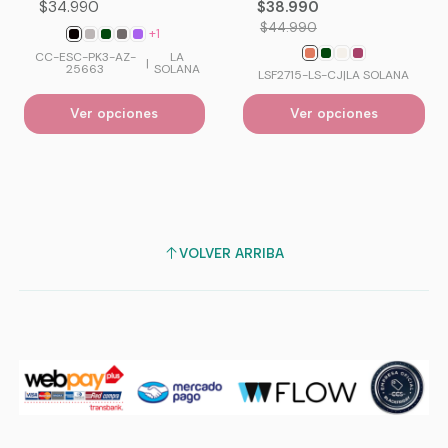
$34.990
$38.990
$44.990
+1
CC-ESC-PK3-AZ-
LA
|
25663
SOLANA
LSF2715-LS-CJ
|
LA SOLANA
Ver opciones
Ver opciones
VOLVER ARRIBA