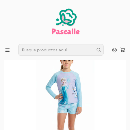
ENVÍO GRATIS EN SANTIAGO
Compra ahora
Compras sobre $50.000
Inicio
Infantil
Trajes de baño
Traje de Baño Niña Frozen 2 Piezas Manga Larga – Protección
UV