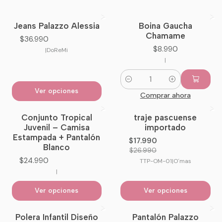
Jeans Palazzo Alessia
Boina Gaucha
Nuevo
Nuevo
Chamame
$36.990
$8.990
|
DoReMi
|
Cantidad
Ver opciones
Comprar ahora
Conjunto Tropical
traje pascuense
-33%
OFF
Juvenil – Camisa
importado
Estampada + Pantalón
$17.990
Blanco
$26.990
$24.990
TTP-OM-01
|
O´mas
|
Ver opciones
Ver opciones
Polera Infantil Diseño
Pantalón Palazzo
-7%
OFF