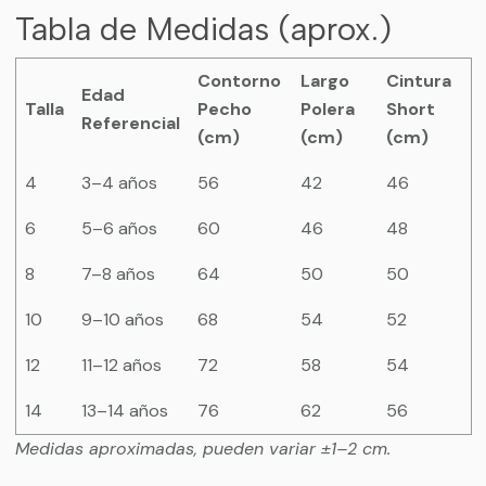
Tabla de Medidas (aprox.)
Contorno
Largo
Cintura
Edad
Talla
Pecho
Polera
Short
Referencial
(cm)
(cm)
(cm)
4
3–4 años
56
42
46
6
5–6 años
60
46
48
8
7–8 años
64
50
50
10
9–10 años
68
54
52
12
11–12 años
72
58
54
14
13–14 años
76
62
56
Medidas aproximadas, pueden variar ±1–2 cm.