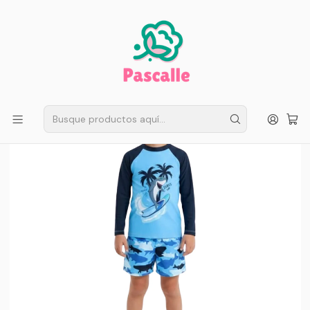
ENVÍO GRATIS EN SANTIAGO
Compra ahora
Compras sobre $50.000
Inicio
Infantil
Trajes de baño
traje de baño Shark Surf