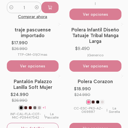
|
Cantidad
Ver opciones
Comprar ahora
traje pascuense
Polera Infantil Diseño
-33%
OFF
importado
Tatuaje Tribal Manga
Larga
$17.990
$9.490
$26.990
TTP-OM-01
|
O´mas
|
Generico
Ver opciones
Ver opciones
Pantalón Palazzo
Polera Corazon
-7%
OFF
-24%
OFF
Lanilla Soft Mujer
$18.990
No disponible
$24.990
$24.990
$26.990
+1
CC-ESC-PK3-AZ-
La
|
069887
Sorella
INF-CAL-FLA-COT-
La
|
MIC-P29447542
Pascalle