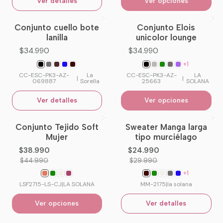
Ver detalles
Ver opciones
Conjunto cuello bote
Conjunto Elois
No disponible
lanilla
unicolor lounge
$34.990
$34.990
+1
CC-ESC-PK3-AZ-
La
CC-ESC-PK3-AZ-
LA
|
|
069887
Sorella
25663
SOLANA
Ver detalles
Ver opciones
Conjunto Tejido Soft
Sweater Manga larga
-13%
OFF
-17%
OFF
Mujer
tipo murciélago
No disponible
$38.990
$24.990
$44.990
$29.990
+1
LSF2715-LS-CJ
|
LA SOLANA
MM-2175
|
la solana
Ver opciones
Ver detalles