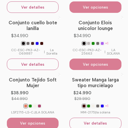
Ver detalles
Ver opciones
Conjunto cuello bote
Conjunto Elois
No disponible
lanilla
unicolor lounge
$34.990
$34.990
+1
CC-ESC-PK3-AZ-
La
CC-ESC-PK3-AZ-
LA
|
|
069887
Sorella
25663
SOLANA
Ver detalles
Ver opciones
Conjunto Tejido Soft
Sweater Manga larga
-13%
OFF
-17%
OFF
Mujer
tipo murciélago
No disponible
$38.990
$24.990
$44.990
$29.990
+1
LSF2715-LS-CJ
|
LA SOLANA
MM-2175
|
la solana
Ver opciones
Ver detalles