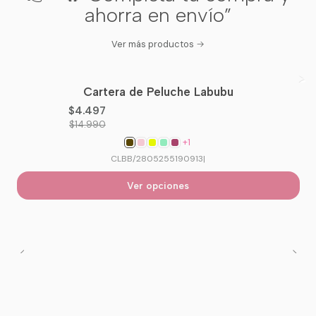
ahorra en envío”
Ver más productos
Cartera de Peluche Labubu
-70%
OFF
$4.497
$14.990
+1
CLBB/2805255190913
|
Ver opciones