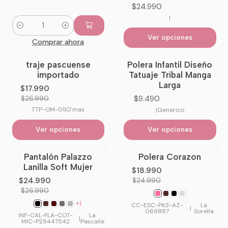
$24.990
|
Cantidad
Ver opciones
Comprar ahora
traje pascuense
Polera Infantil Diseño
-33%
OFF
importado
Tatuaje Tribal Manga
Larga
$17.990
$9.490
$26.990
TTP-OM-01
|
O´mas
|
Generico
Ver opciones
Ver opciones
Pantalón Palazzo
Polera Corazon
-7%
OFF
-24%
OFF
Lanilla Soft Mujer
$18.990
No disponible
$24.990
$24.990
$26.990
+1
CC-ESC-PK3-AZ-
La
|
069887
Sorella
INF-CAL-FLA-COT-
La
|
MIC-P29447542
Pascalle