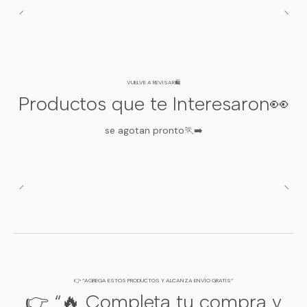
VUELVE A REVISAR🛍️
Productos que te Interesaron👀
se agotan pronto🏃‍➡️
👉 “AGREGA ESTOS PRODUCTOS Y ALCANZA ENVÍO GRATIS”
👉 “🔥 Completa tu compra y