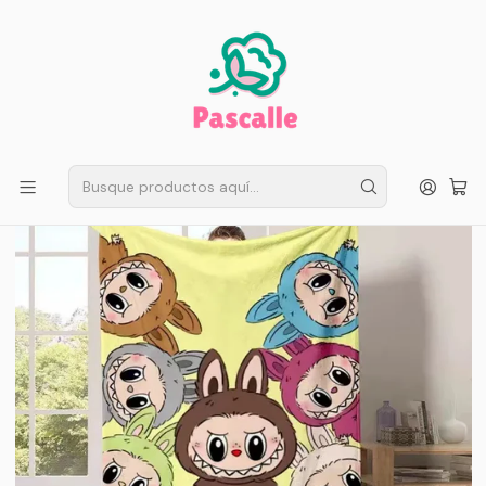
ENVÍO GRATIS EN SANTIAGO
Compra ahora
Compras sobre $50.000
Inicio
Infantil
Trajes de baño
Toalla Playa Infantil 70x140 cm Labubu