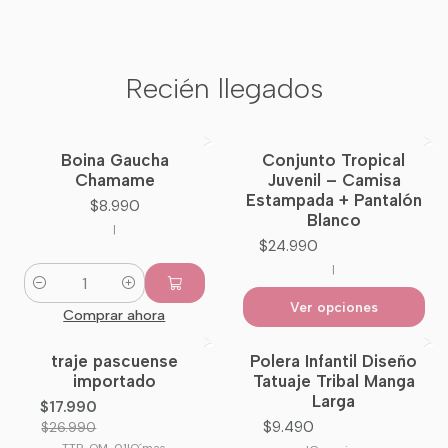
Recién llegados
Boina Gaucha
Conjunto Tropical
Nuevo
Chamame
Juvenil – Camisa
Estampada + Pantalón
$8.990
Blanco
|
$24.990
|
Cantidad
Ver opciones
Comprar ahora
traje pascuense
Polera Infantil Diseño
-33%
OFF
importado
Tatuaje Tribal Manga
Larga
$17.990
$9.490
$26.990