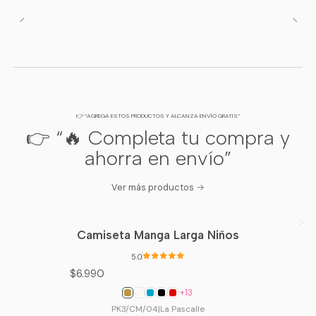
👉 “AGREGA ESTOS PRODUCTOS Y ALCANZA ENVÍO GRATIS”
👉 “🔥 Completa tu compra y
ahorra en envío”
Ver más productos
Camiseta Manga Larga Niños
5.0
$6.990
+13
PK3/CM/04
|
La Pascalle