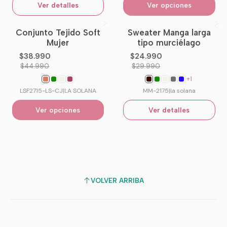
Ver detalles
Ver opciones
Conjunto Tejido Soft
Sweater Manga larga
-13%
OFF
-17%
OFF
Mujer
tipo murciélago
No disponible
$38.990
$24.990
$44.990
$29.990
+1
LSF2715-LS-CJ
|
LA SOLANA
MM-2175
|
la solana
Ver opciones
Ver detalles
VOLVER ARRIBA