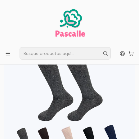
ENVÍO GRATIS EN SANTIAGO
Compra ahora
Compras sobre $50.000
Inicio
Infantil
Básicos y ropa interior
Pack 2 Calcetines Corte Alto Liso Sin Costura