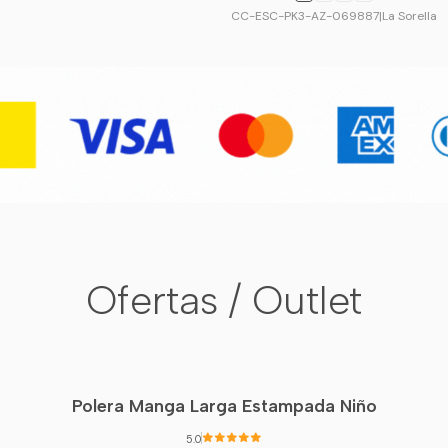
CC-ESC-PK3-AZ-069887
|
La Sorella
Ofertas / Outlet
Polera Manga Larga Estampada Niño
5.0