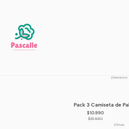
Pack 3 Polera Básica 
-14%
OFF
$18.990
Agotado
$21.990
|
Generico
Pack 3 Camiseta de Pa
-42%
OFF
$10.990
$18.990
|
Omas