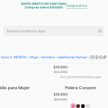
ENVÍO GRATIS EN SANTIAGO
Inicio
Mujer
Poleras y camisetas
Compra ahora
Compras sobre $50.000
Poleras y camisetas
Algodón Canalé
Pack 4 Camisetas de Mujer B
-20%
OFF
Manga Larga Color Surtido
Inicio
👧 INFANTIL
Mujer
Hombre
sale
Fiestas Patrias
5.0
$19.990
$24.990
PK3-2808185321235
|
Pascalle
bilo para Mujer
Polera Corazon
-24%
OFF
$18.990
$24.990