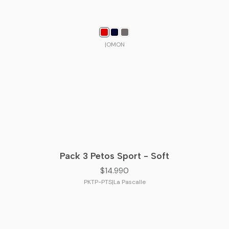
|
OMON
Pack 3 Petos Sport - Soft
$14.990
PKTP-PTS
|
La Pascalle