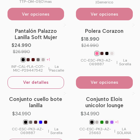
TTP-OM-01
|
O´mas
|
Generico
Ver opciones
Ver opciones
Pantalón Palazzo
Polera Corazon
-7%
OFF
-24%
OFF
Lanilla Soft Mujer
$18.990
No disponible
$24.990
$24.990
$26.990
+1
CC-ESC-PK3-AZ-
La
|
069887
Sorella
INF-CAL-FLA-COT-
La
|
MIC-P29447542
Pascalle
Ver detalles
Ver opciones
Conjunto cuello bote
Conjunto Elois
No disponible
lanilla
unicolor lounge
$34.990
$34.990
+1
CC-ESC-PK3-AZ-
La
CC-ESC-PK3-AZ-
LA
|
|
069887
Sorella
25663
SOLANA