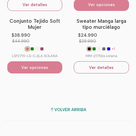
Ver detalles
Ver opciones
Conjunto Tejido Soft
Sweater Manga larga
-13%
OFF
-17%
OFF
Mujer
tipo murciélago
No disponible
$38.990
$24.990
$44.990
$29.990
+1
LSF2715-LS-CJ
|
LA SOLANA
MM-2175
|
la solana
Ver opciones
Ver detalles
VOLVER ARRIBA