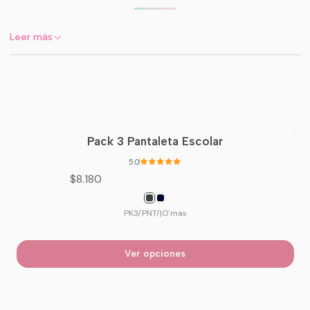
La prenda esencial para acompañar el
Leer más
crecimiento y las actividades físicas. Nuestro
peto deportivo combina la
suavidad
natural del algodón
con un diseño
funcional que se adapta perfectamente al
cuerpo.
Pack 3 Pantaleta Escolar
5.0
✨ Beneficios Clave
$8.180
Algodón Premium:
Material
PK3/PNT/
|
O´mas
transpirable y amigable con la piel
sensible.
Ver opciones
Tirantes Ajustables:
Permite
personalizar la altura para un calce
seguro y firme.