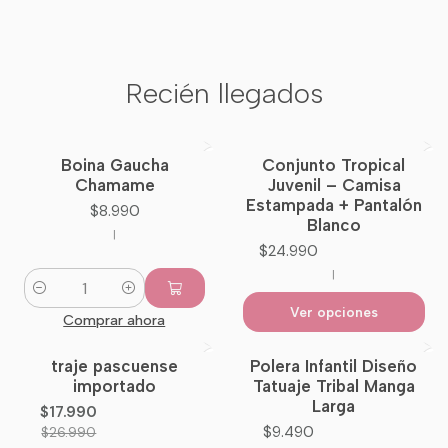
Recién llegados
Boina Gaucha
Conjunto Tropical
Nuevo
Chamame
Juvenil – Camisa
Estampada + Pantalón
$8.990
Blanco
|
$24.990
|
Cantidad
Ver opciones
Comprar ahora
traje pascuense
Polera Infantil Diseño
-33%
OFF
importado
Tatuaje Tribal Manga
Larga
$17.990
$9.490
$26.990