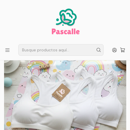
ENVÍO GRATIS EN SANTIAGO
Compra ahora
Compras sobre $50.000
Inicio
Infantil
Escolar
Ropa Interior Niñas
Pack 3 Peto Deportivo De Algodón Niñas