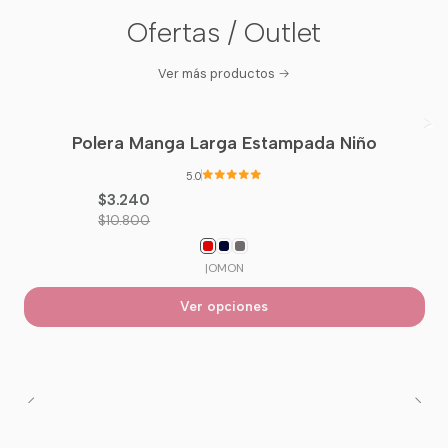
Ofertas / Outlet
Ver más productos
Polera Manga Larga Estampada Niño
-70%
OFF
5.0
$3.240
$10.800
|
OMON
Ver opciones