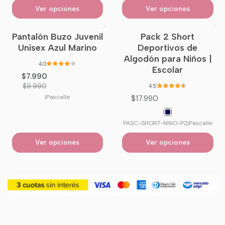
Ver opciones
Ver opciones
Pantalón Buzo Juvenil
Pack 2 Short
-20%
OFF
Unisex Azul Marino
Deportivos de
Algodón para Niños |
4.0
Escolar
$7.990
$9.990
4.5
|
Pascalle
$17.990
PASC-SHORT-NINO-P2
|
Pascalle
Ver opciones
Ver opciones