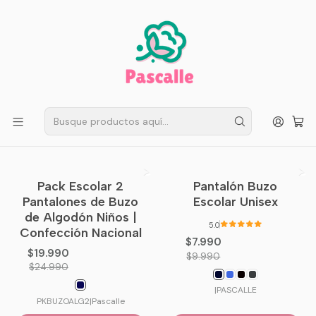
ENVÍO GRATIS EN SANTIAGO
Compra ahora
Compras sobre $50.000
Inicio
Infantil
Escolar
Buzos Escolares
Buzos Escolares
Filtros
Pack Escolar 2
Pantalón Buzo
-20%
OFF
-20%
OFF
Pantalones de Buzo
Escolar Unisex
de Algodón Niños |
5.0
Confección Nacional
$7.990
$19.990
$9.990
$24.990
|
PASCALLE
PKBUZOALG2
|
Pascalle