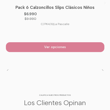
Pack 6 Calzoncillos Slips Clásicos Niños
-30%
OFF
$6.990
$9.990
C/PK4/6
|
La Pascalle
Ver opciones
CALIFICA NUESTROS PRODUCTOS
Los Clientes Opinan