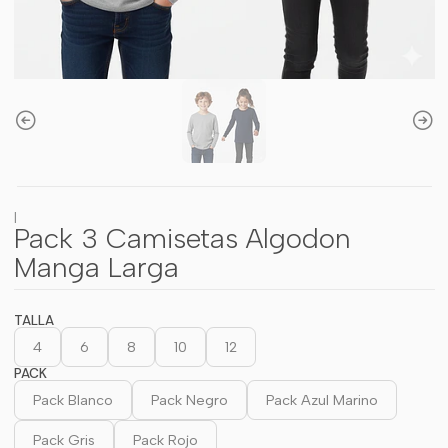
|
Pack 3 Camisetas Algodon
Manga Larga
TALLA
4
6
8
10
12
PACK
Pack Blanco
Pack Negro
Pack Azul Marino
Pack Gris
Pack Rojo