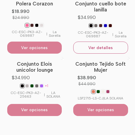
Polera Corazon
Conjunto cuello bote
-24%
OFF
No disponible
lanilla
$18.990
$34.990
$24.990
CC-ESC-PK3-AZ-
La
CC-ESC-PK3-AZ-
La
|
|
069887
Sorella
069887
Sorella
Ver opciones
Ver detalles
Conjunto Elois
Conjunto Tejido Soft
-13%
OFF
unicolor lounge
Mujer
$34.990
$38.990
$44.990
+1
CC-ESC-PK3-AZ-
LA
|
25663
SOLANA
LSF2715-LS-CJ
|
LA SOLANA
Ver opciones
Ver opciones