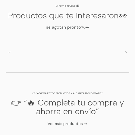
VUELVE A REVISAR🛍️
Productos que te Interesaron👀
se agotan pronto🏃‍➡️
👉 “AGREGA ESTOS PRODUCTOS Y ALCANZA ENVÍO GRATIS”
👉 “🔥 Completa tu compra y
ahorra en envío”
Ver más productos