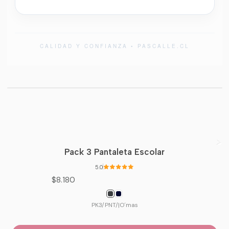
CALIDAD Y CONFIANZA • PASCALLE.CL
Pack 3 Pantaleta Escolar
5.0
$8.180
PK3/PNT/
|
O´mas