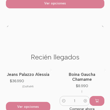
Ver opciones
Recién llegados
Jeans Palazzo Alessia
Boina Gaucha
Nuevo
Nuevo
Chamame
$36.990
$8.990
|
DoReMi
|
Cantidad
Ver opciones
Comprar ahora