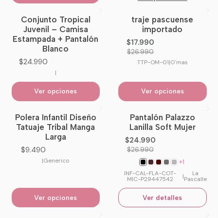
Conjunto Tropical
traje pascuense
-33%
OFF
Juvenil – Camisa
importado
Estampada + Pantalón
$17.990
Blanco
$26.990
$24.990
TTP-OM-01
|
O´mas
|
Ver opciones
Ver opciones
Polera Infantil Diseño
Pantalón Palazzo
-7%
OFF
Tatuaje Tribal Manga
Lanilla Soft Mujer
No disponible
Larga
$24.990
$9.490
$26.990
|
Generico
+1
INF-CAL-FLA-COT-
La
|
MIC-P29447542
Pascalle
Ver opciones
Ver detalles