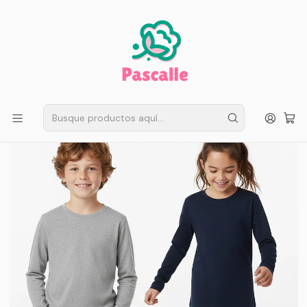
ENVÍO GRATIS EN SANTIAGO
Compra ahora
Compras sobre $50.000
Inicio
Infantil
Escolar
Camisetas algodón infantil
Pack 3 Camisetas Algodon Manga Larga