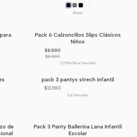
|
Rossi
 para
Pack 6 Calzoncillos Slips Clásicos
-30%
OFF
Niños
$6.990
$9.990
C/PK4/6
|
La Pascalle
es
pack 3 pantys strech infantil
$12.990
|
La Pascalle
uzo de
Pack 3 Panty Ballerina Lana Infantil
ional
Escolar