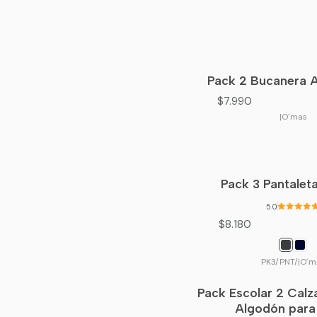
Pack 2 Bucanera A
$7.990
|
O´mas
Pack 3 Pantalet
5.0
$8.180
PK3/PNT/
|
O´m
Pack Escolar 2 Calz
Algodón para