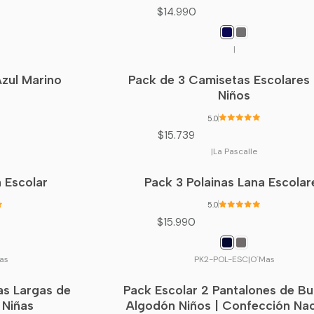
$14.990
|
zul Marino
Pack de 3 Camisetas Escolares
Niños
5.0
$15.739
|
La Pascalle
a Escolar
Pack 3 Polainas Lana Escolar
5.0
$15.990
as
PK2-POL-ESC
|
O´Mas
as Largas de
Pack Escolar 2 Pantalones de B
-20%
OFF
 Niñas
Algodón Niños | Confección Nac