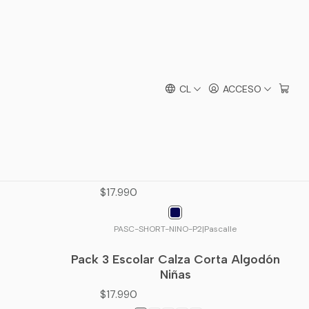
CL
ACCESO
 Boys
Pack 2 Short Deportivos de Algodón
para Niños | Escolar
4.5
$17.990
PASC-SHORT-NINO-P2
|
Pascalle
Pack 3 Escolar Calza Corta Algodón
Niñas
$17.990