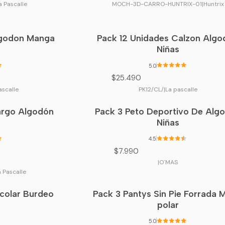
a Pascalle
MOCH-3D-CARRO-HUNTRIX-01
|
Huntrix
lgodon Manga
Pack 12 Unidades Calzon Alg
Niñas
5.0
$25.490
ascalle
PK12/CL/
|
La pascalle
Largo Algodón
Pack 3 Peto Deportivo De Alg
Agotado
Niñas
4.5
$7.990
|
O´MAS
a Pascalle
colar Burdeo
Pack 3 Pantys Sin Pie Forrada 
polar
5.0