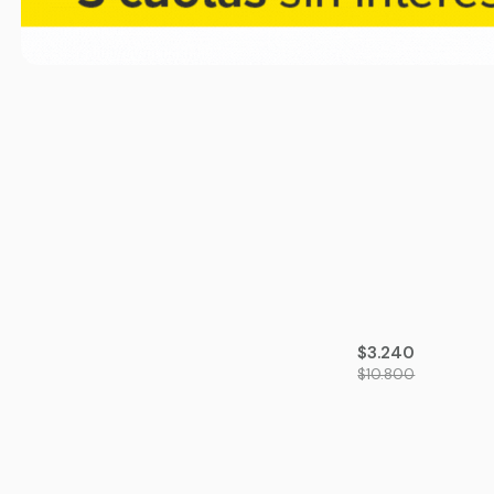
-70%
OFF
$3.240
$10.800