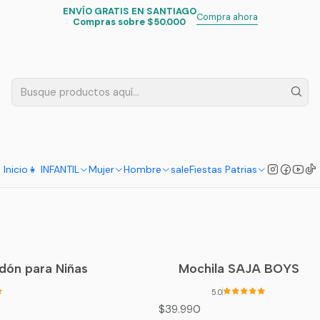
ENVÍO GRATIS EN SANTIAGO
Inicio
Infantil
Escolar
Compra ahora
Compras sobre $50.000
Escolar
rt - Soft
Mochila Guerreras K Pop | Saja
$24.990
Inicio
👧 INFANTIL
Mujer
Hombre
sale
Fiestas Patrias
calle
MO-SC-HTX-01
|
Generico
dón para Niñas
Mochila SAJA BOYS
5.0
$39.990