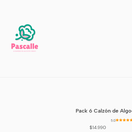
Pack 3 Petos Spo
$14.990
PKTP-PTS
|
La Pas
Pack 6 Calzón de Algo
5.0
$14.990