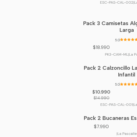
ESC-PAS-CAL-002
|
L
Pack 3 Camisetas A
Larga
5.0
$18.990
PK3-CAM-ML
|
La P
Pack 2 Calzoncillo 
-27%
OFF
Infantil
5.0
$10.990
$14.990
ESC-PAS-CAL-001
|
L
Pack 2 Bucaneras Es
$7.990
|
La Pascalle