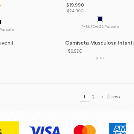
$19.990
$24.990
PKBUZOALG2
|
Pascalle
 Pascalle
uvenil
Camiseta Musculosa Infanti
$6.990
|
PTS
1
2
»
Último