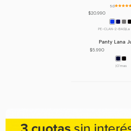
5.0
$20.990
PE-CLAN-2-BAS
|
La
Panty Lana J
$5.990
|
O´mas