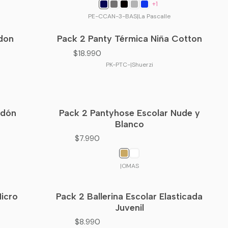
+1
PE-CCAN-3-BAS
|
La Pascalle
odon
Pack 2 Panty Térmica Niña Cotton
$18.990
PK-PTC-
|
Shuerzi
odón
Pack 2 Pantyhose Escolar Nude y
Blanco
$7.990
|
OMAS
Micro
Pack 2 Ballerina Escolar Elasticada
Juvenil
$8.990