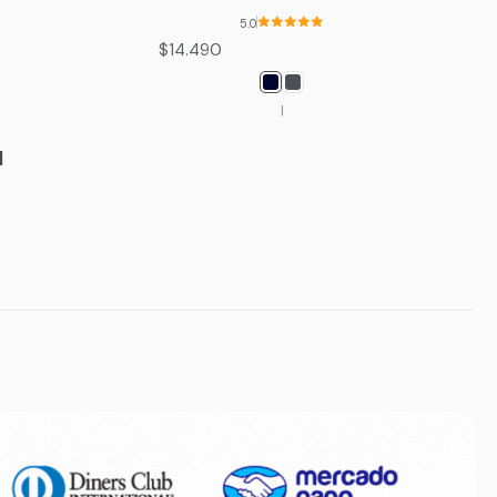
5.0
$14.490
|
l