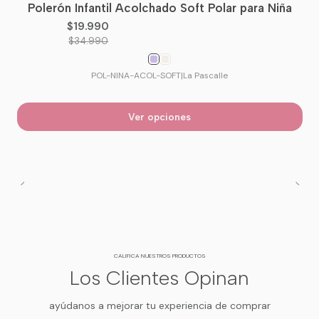
Polerón Infantil Acolchado Soft Polar para Niña
-43%
OFF
$19.990
$34.990
POL-NINA-ACOL-SOFT
|
La Pascalle
Ver opciones
CALIFICA NUESTROS PRODUCTOS
Los Clientes Opinan
ayúdanos a mejorar tu experiencia de comprar