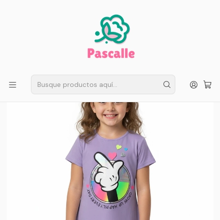
ENVÍO GRATIS EN SANTIAGO
Compra ahora
Compras sobre $50.000
Inicio
Infantil
Niñas
Polera Hands Love