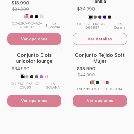
lanilla
$18.990
$34.990
$24.990
CC-ESC-PK3-AZ-
La
CC-ESC-PK3-AZ-
La
|
|
069887
Sorella
069887
Sorella
Ver opciones
Ver detalles
Conjunto Elois
Conjunto Tejido Soft
-13%
OFF
unicolor lounge
Mujer
$34.990
$38.990
$44.990
+1
CC-ESC-PK3-AZ-
LA
|
25663
SOLANA
LSF2715-LS-CJ
|
LA SOLANA
Ver opciones
Ver opciones