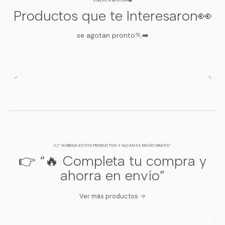
VUELVE A REVISAR🛍️
Productos que te Interesaron👀
se agotan pronto🏃‍➡️
👉 “AGREGA ESTOS PRODUCTOS Y ALCANZA ENVÍO GRATIS”
👉 “🔥 Completa tu compra y
ahorra en envío”
Ver más productos