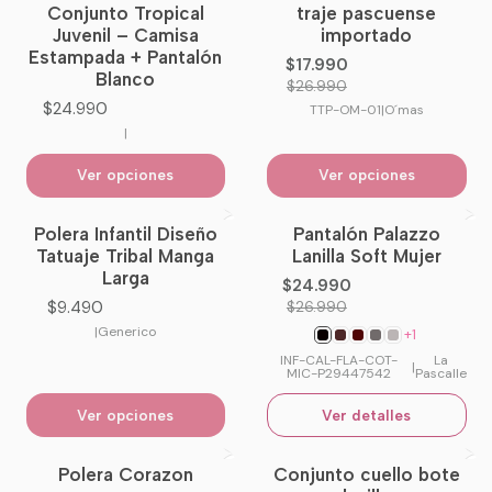
Conjunto Tropical
traje pascuense
-33%
OFF
Juvenil – Camisa
importado
Estampada + Pantalón
$17.990
Blanco
$26.990
$24.990
TTP-OM-01
|
O´mas
|
Ver opciones
Ver opciones
Polera Infantil Diseño
Pantalón Palazzo
-7%
OFF
Tatuaje Tribal Manga
Lanilla Soft Mujer
No disponible
Larga
$24.990
$9.490
$26.990
|
Generico
+1
INF-CAL-FLA-COT-
La
|
MIC-P29447542
Pascalle
Ver opciones
Ver detalles
Polera Corazon
Conjunto cuello bote
-24%
OFF
No disponible