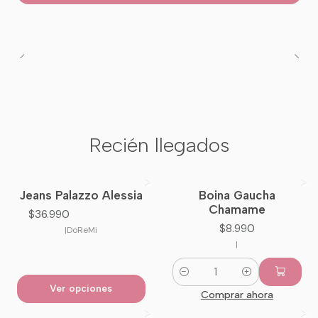
Recién llegados
Jeans Palazzo Alessia
Boina Gaucha
Nuevo
Nuevo
Chamame
$36.990
$8.990
|
DoReMi
|
Cantidad
Ver opciones
Comprar ahora