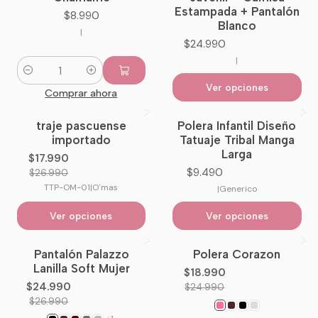
Estampada + Pantalón
$8.990
Blanco
|
$24.990
|
Cantidad
Ver opciones
Comprar ahora
traje pascuense
Polera Infantil Diseño
-33%
OFF
importado
Tatuaje Tribal Manga
Larga
$17.990
$9.490
$26.990
TTP-OM-01
|
O´mas
|
Generico
Ver opciones
Ver opciones
Pantalón Palazzo
Polera Corazon
-7%
OFF
-24%
OFF
Lanilla Soft Mujer
$18.990
No disponible
$24.990
$24.990
$26.990