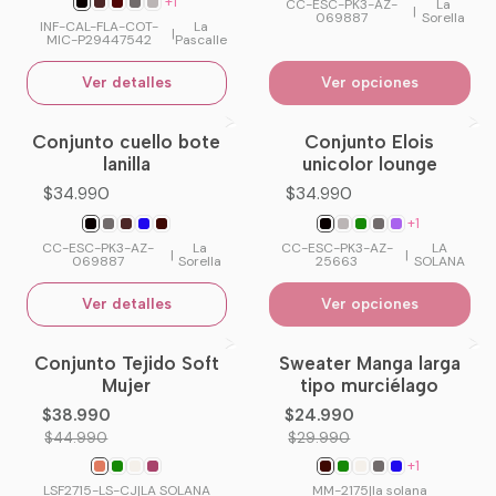
+1
CC-ESC-PK3-AZ-
La
|
069887
Sorella
INF-CAL-FLA-COT-
La
|
MIC-P29447542
Pascalle
Ver detalles
Ver opciones
Conjunto cuello bote
Conjunto Elois
No disponible
lanilla
unicolor lounge
$34.990
$34.990
+1
CC-ESC-PK3-AZ-
La
CC-ESC-PK3-AZ-
LA
|
|
069887
Sorella
25663
SOLANA
Ver detalles
Ver opciones
Conjunto Tejido Soft
Sweater Manga larga
-13%
OFF
-17%
OFF
Mujer
tipo murciélago
No disponible
$38.990
$24.990
$44.990
$29.990
+1
LSF2715-LS-CJ
|
LA SOLANA
MM-2175
|
la solana