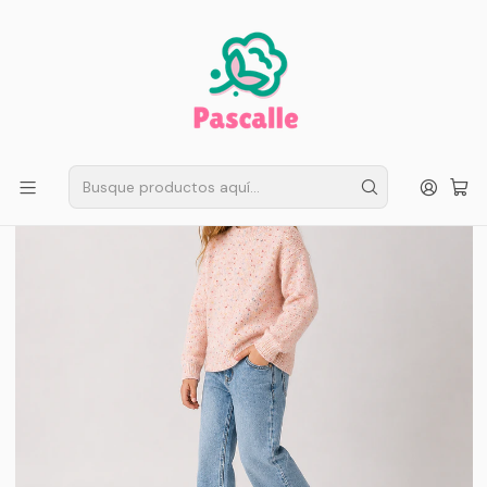
ENVÍO GRATIS EN SANTIAGO
Compra ahora
Compras sobre $50.000
Inicio
Infantil
Niñas
Chaleco Tejido Moteado