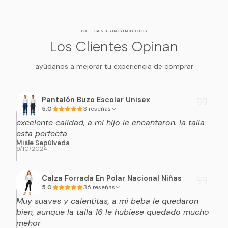
No secar en máquina.
Secar a la sombra y en superficie plana para
CALIFICA NUESTROS PRODUCTOS
conservar su forma.
Los Clientes Opinan
ayúdanos a mejorar tu experiencia de comprar
Una prenda suave, linda y elegante para
complementar los looks de esta temporada.
Pantalón Buzo Escolar Unisex
5.0
3 reseñas
excelente calidad, a mi hijo le encantaron. la talla
esta perfecta
Misle Sepúlveda
9/10/2024
Calza Forrada En Polar Nacional Niñas
5.0
36 reseñas
Muy suaves y calentitas, a mi beba le quedaron
bien, aunque la talla 16 le hubiese quedado mucho
mehor