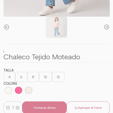
|
Chaleco Tejido Moteado
TALLA
4
6
8
10
12
COLORS
Comprar ahora
Agregar al Carro
Cantidad