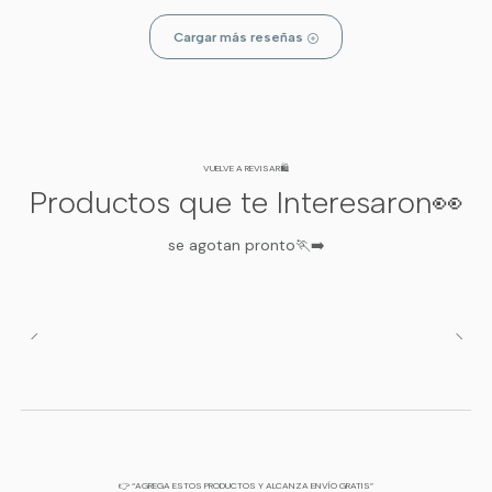
Cargar más reseñas
VUELVE A REVISAR🛍️
Productos que te Interesaron👀
se agotan pronto🏃‍➡️
👉 “AGREGA ESTOS PRODUCTOS Y ALCANZA ENVÍO GRATIS”