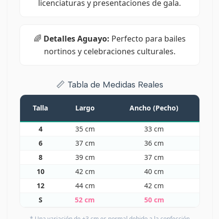
licenciaturas y presentaciones de gala.
🌈
Detalles Aguayo:
Perfecto para bailes
nortinos y celebraciones culturales.
📏 Tabla de Medidas Reales
Talla
Largo
Ancho (Pecho)
4
35 cm
33 cm
6
37 cm
36 cm
8
39 cm
37 cm
10
42 cm
40 cm
12
44 cm
42 cm
S
52 cm
50 cm
* Una variación de ±3 cm es normal debido a la confección