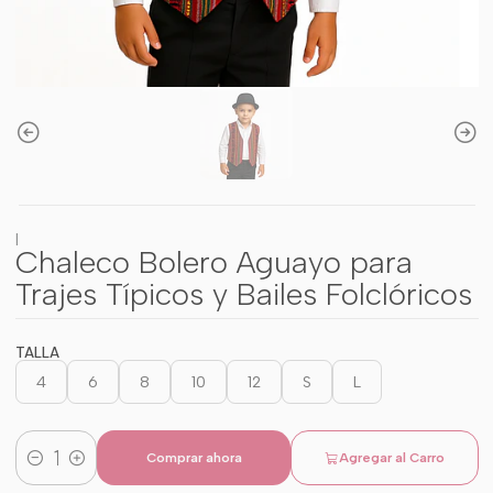
|
Chaleco Bolero Aguayo para
Trajes Típicos y Bailes Folclóricos
TALLA
4
6
8
10
12
S
L
Comprar ahora
Agregar al Carro
Cantidad