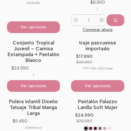
$8.990
|
DoReMi
|
Cantidad
Ver opciones
Comprar ahora
Conjunto Tropical
traje pascuense
-33%
OFF
Juvenil – Camisa
importado
Estampada + Pantalón
$17.990
Blanco
$26.990
$24.990
TTP-OM-01
|
O´mas
|
Ver opciones
Ver opciones
Polera Infantil Diseño
Pantalón Palazzo
-7%
OFF
Tatuaje Tribal Manga
Lanilla Soft Mujer
No disponible
Larga
$24.990
$9.490
$26.990
|
Generico
+1