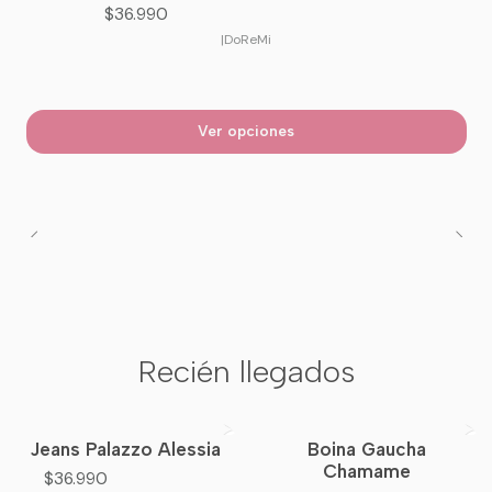
$36.990
|
DoReMi
Ver opciones
Recién llegados
Jeans Palazzo Alessia
Boina Gaucha
Nuevo
Nuevo
Chamame
$36.990