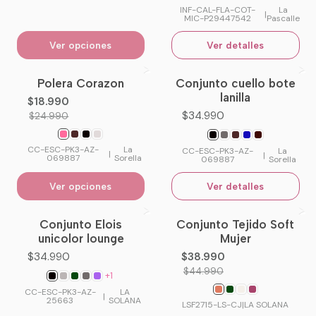
INF-CAL-FLA-COT-
La
|
MIC-P29447542
Pascalle
Ver opciones
Ver detalles
Polera Corazon
Conjunto cuello bote
-24%
OFF
No disponible
lanilla
$18.990
$34.990
$24.990
CC-ESC-PK3-AZ-
La
CC-ESC-PK3-AZ-
La
|
|
069887
Sorella
069887
Sorella
Ver opciones
Ver detalles
Conjunto Elois
Conjunto Tejido Soft
-13%
OFF
unicolor lounge
Mujer
$34.990
$38.990
$44.990
+1
CC-ESC-PK3-AZ-
LA
|
25663
SOLANA
LSF2715-LS-CJ
|
LA SOLANA