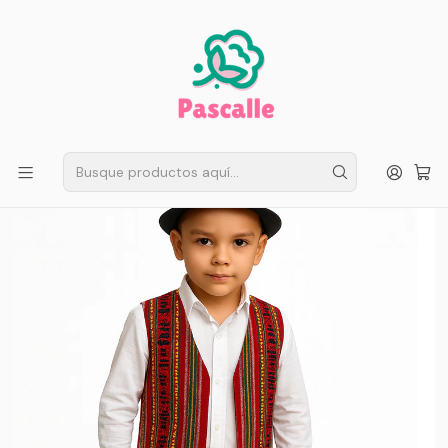
ENVÍO GRATIS EN SANTIAGO
Compra ahora
Compras sobre $50.000
Inicio
Fiestas Patrias
Chaleco Bolero Aguayo para Trajes Típicos y Bailes Folclóricos