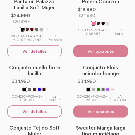
Pantalón Palazzo
Polera Corazon
-7%
OFF
-24%
OFF
Lanilla Soft Mujer
$18.990
No disponible
$24.990
$24.990
$26.990
+1
CC-ESC-PK3-AZ-
La
|
069887
Sorella
INF-CAL-FLA-COT-
La
|
MIC-P29447542
Pascalle
Ver detalles
Ver opciones
Conjunto cuello bote
Conjunto Elois
No disponible
lanilla
unicolor lounge
$34.990
$34.990
+1
CC-ESC-PK3-AZ-
La
CC-ESC-PK3-AZ-
LA
|
|
069887
Sorella
25663
SOLANA
Ver detalles
Ver opciones
Conjunto Tejido Soft
Sweater Manga larga
-13%
OFF
-17%
OFF
Mujer
tipo murciélago