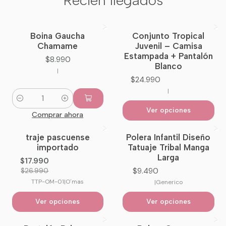
Boina Gaucha
Conjunto Tropical
Nuevo
Chamame
Juvenil – Camisa
Estampada + Pantalón
$8.990
Blanco
|
$24.990
|
Cantidad
Ver opciones
Comprar ahora
traje pascuense
Polera Infantil Diseño
-33%
OFF
importado
Tatuaje Tribal Manga
Larga
$17.990
$9.490
$26.990
TTP-OM-01
|
O´mas
|
Generico
Ver opciones
Ver opciones