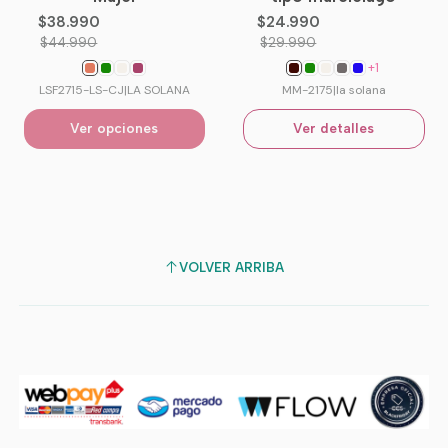
No disponible
$38.990
$24.990
$44.990
$29.990
+1
LSF2715-LS-CJ
|
LA SOLANA
MM-2175
|
la solana
Ver opciones
Ver detalles
VOLVER ARRIBA