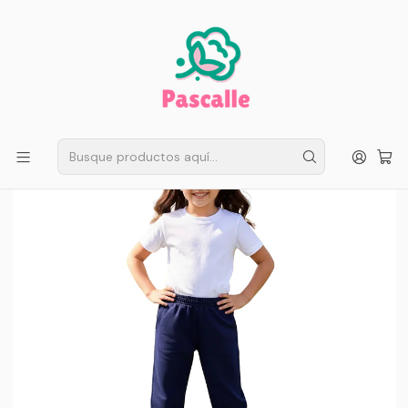
ENVÍO GRATIS EN SANTIAGO
Compra ahora
Compras sobre $50.000
Inicio
Infantil
Escolar
Buzos Escolares
Pack Escolar 2 Pantalones de Buzo de Algodón Niños |
Confección Nacional