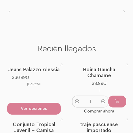
Recién llegados
Jeans Palazzo Alessia
Boina Gaucha
Nuevo
Nuevo
Chamame
$36.990
$8.990
|
DoReMi
|
Cantidad
Ver opciones
Comprar ahora
Conjunto Tropical
traje pascuense
-33%
OFF
Juvenil – Camisa
importado