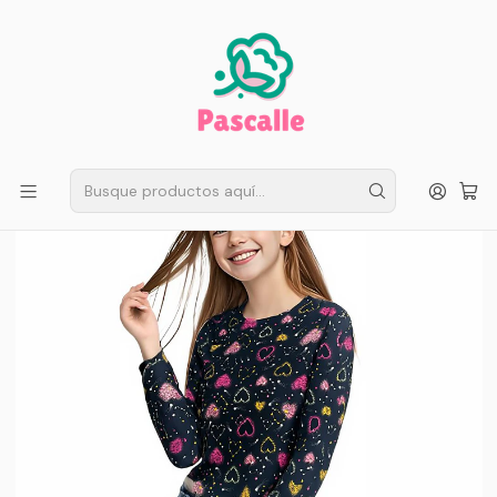
ENVÍO GRATIS EN SANTIAGO
Compra ahora
Compras sobre $50.000
Inicio
Infantil
Niñas
Camiseta Estampada Infantil Polar