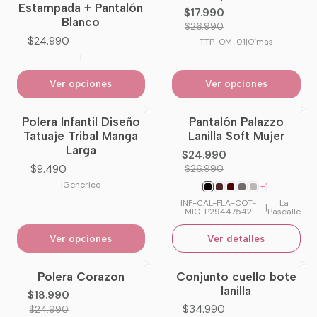
Estampada + Pantalón
$17.990
Blanco
$26.990
$24.990
TTP-OM-01
|
O´mas
|
Ver opciones
Ver opciones
Polera Infantil Diseño
Pantalón Palazzo
-7%
OFF
Tatuaje Tribal Manga
Lanilla Soft Mujer
No disponible
Larga
$24.990
$9.490
$26.990
|
Generico
+1
INF-CAL-FLA-COT-
La
|
MIC-P29447542
Pascalle
Ver opciones
Ver detalles
Polera Corazon
Conjunto cuello bote
-24%
OFF
No disponible
lanilla
$18.990
$34.990
$24.990