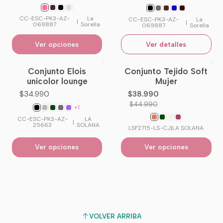
CC-ESC-PK3-AZ-
La
CC-ESC-PK3-AZ-
La
|
|
069887
Sorella
069887
Sorella
Ver opciones
Ver detalles
Conjunto Elois
Conjunto Tejido Soft
-13%
OFF
unicolor lounge
Mujer
$34.990
$38.990
$44.990
+1
CC-ESC-PK3-AZ-
LA
|
25663
SOLANA
LSF2715-LS-CJ
|
LA SOLANA
Ver opciones
Ver opciones
VOLVER ARRIBA