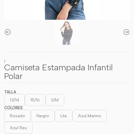
|
Camiseta Estampada Infantil
Polar
TALLA
13/14
15/16
S/M
COLORES
Rosado
Negro
Lila
Azul Marino
Azul Rey