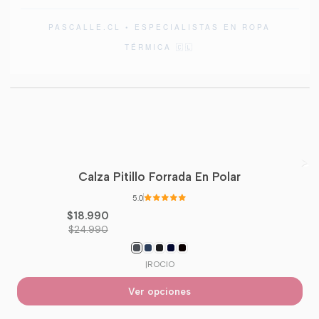
PASCALLE.CL • ESPECIALISTAS EN ROPA
TÉRMICA 🇨🇱
Calza Pitillo Forrada En Polar
-24%
OFF
5.0
$18.990
$24.990
|
ROCIO
Ver opciones