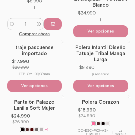
$8.990
Blanco
|
$24.990
|
Cantidad
Ver opciones
Comprar ahora
traje pascuense
Polera Infantil Diseño
-33%
OFF
importado
Tatuaje Tribal Manga
Larga
$17.990
$9.490
$26.990
TTP-OM-01
|
O´mas
|
Generico
Ver opciones
Ver opciones
Pantalón Palazzo
Polera Corazon
-7%
OFF
-24%
OFF
Lanilla Soft Mujer
$18.990
No disponible
$24.990
$24.990
$26.990
+1
CC-ESC-PK3-AZ-
La
|
069887
Sorella