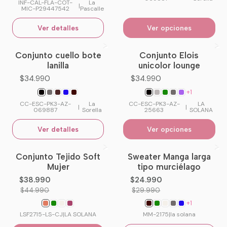
INF-CAL-FLA-COT-
La
|
MIC-P29447542
Pascalle
Ver detalles
Ver opciones
Conjunto cuello bote
Conjunto Elois
No disponible
lanilla
unicolor lounge
$34.990
$34.990
+1
CC-ESC-PK3-AZ-
La
CC-ESC-PK3-AZ-
LA
|
|
069887
Sorella
25663
SOLANA
Ver detalles
Ver opciones
Conjunto Tejido Soft
Sweater Manga larga
-13%
OFF
-17%
OFF
Mujer
tipo murciélago
No disponible
$38.990
$24.990
$44.990
$29.990
+1
LSF2715-LS-CJ
|
LA SOLANA
MM-2175
|
la solana