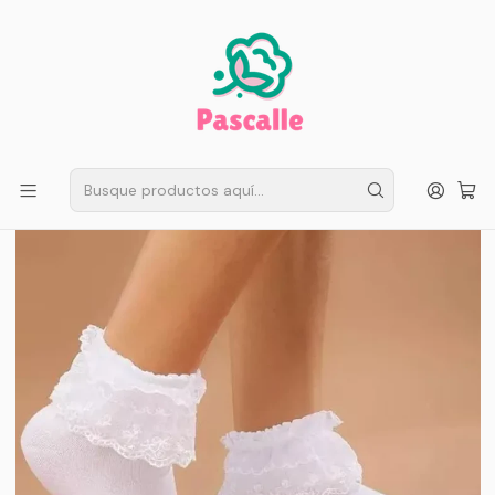
ENVÍO GRATIS EN SANTIAGO
Compra ahora
Compras sobre $50.000
Inicio
Infantil
Niñas
Pack 2 Calcetines con Blondas para Niñas