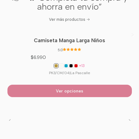
ahorra en envío”
Diseño Exclusivo
Tacto Suave
Calidad
Ver más productos
Superior
Camiseta Manga Larga Niños
5.0
$6.990
+13
PK3/CM/04
|
La Pascalle
Ver opciones