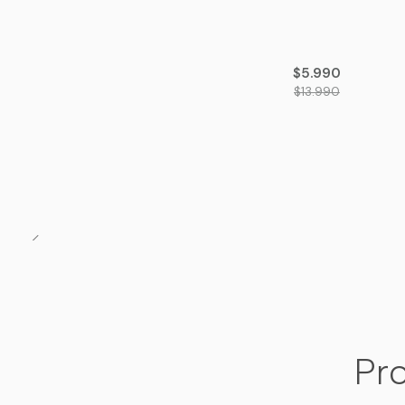
-57%
OFF
$5.990
$13.990
Pro