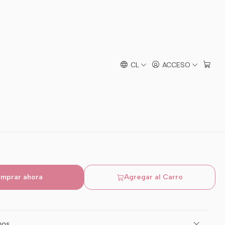
tora
 Efecto piel Faja
CL
ACCESO
mprar ahora
Agregar al Carro
mos