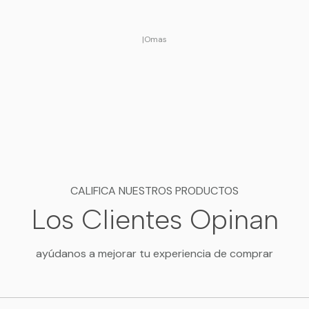
Equivalencia
Talla
sugerida
|
Omas
S/M
S a M aprox.
L/XL
L a XL aprox.
Las medidas son referenciales. A
CALIFICA NUESTROS PRODUCTOS
Los Clientes Opinan
Material
Mezcla sintética elasticada co
ayúdanos a mejorar tu experiencia de comprar
forrado.
Composición exacta según 
del producto.