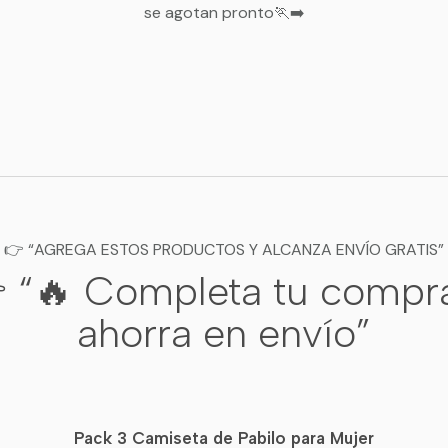
se agotan pronto🏃‍➡️
¿Cómo usarla?
Con vestidos
Ideal para mantener un loo
sin pasar frío.
👉 “AGREGA ESTOS PRODUCTOS Y ALCANZA ENVÍO GRATIS”
Para oficina o eventos
 “🔥 Completa tu compr
Una alternativa cómoda pa
ahorra en envío”
formales o de temporada.
Pack 3 Camiseta de Pabilo para Mujer