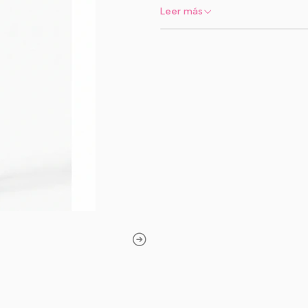
P
Leer más
Ideal para loo
Elegancia y abrigo
La
Panty Forrada Efecto 
lucir una panty fina y eleg
comodidad. Su diseño exter
que su interior forrado ay
pretina alta tipo faja
que a
entrega un calce más segu
Efecto piel
Apariencia visual de panty fin