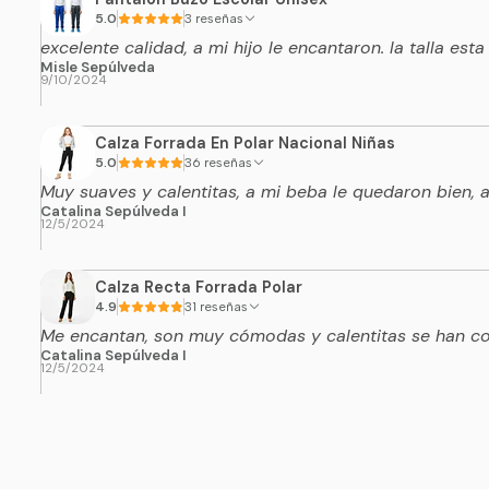
5.0
3 reseñas
excelente calidad, a mi hijo le encantaron. la talla esta
Misle Sepúlveda
9/10/2024
Calza Forrada En Polar Nacional Niñas
5.0
36 reseñas
Muy suaves y calentitas, a mi beba le quedaron bien,
Catalina Sepúlveda I
12/5/2024
Calza Recta Forrada Polar
4.9
31 reseñas
Me encantan, son muy cómodas y calentitas se han con
Catalina Sepúlveda I
12/5/2024