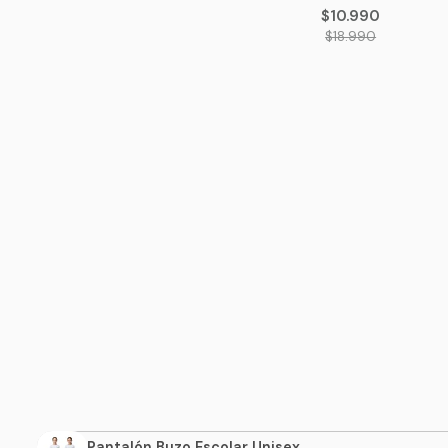
$10.990
$18.990
Pantalón Buzo Escolar Unisex