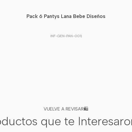
translúcida, ideal para looks 
Pack 6 Pantys Lana Bebe Diseños
Faja alta
Pretina alta que ayuda a cont
INF-GEN-PAN-001
|
suavemente el abdomen y mej
sensación de ajuste.
Características de
Pack de 2 pantys forrada
Diseño exterior tipo pant
Interior forrado para ma
Pretina alta tipo faja c
VUELVE A REVISAR🛍️
Calce cómodo y elastic
ductos que te Interesar
Ideal para usar bajo ves
Perfecta para temporada