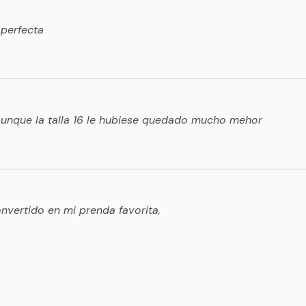
 perfecta
Temporada
Especial para otoño-invierno y
 aunque la talla 16 le hubiese quedado mucho mehor
Cuidados de lavad
Lavar a mano con agua f
No usar cloro.
No secar en máquina.
No planchar.
vertido en mi prenda favorita,
Secar a la sombra.
Evitar el contacto con 
la tela.