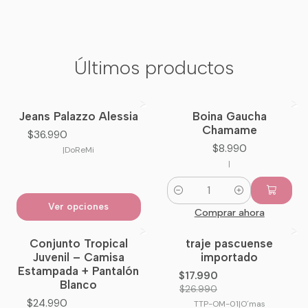
Últimos productos
Jeans Palazzo Alessia
Boina Gaucha
Nuevo
Nuevo
Chamame
$36.990
$8.990
|
DoReMi
|
Cantidad
Ver opciones
Comprar ahora
Conjunto Tropical
traje pascuense
-33%
OFF
Juvenil – Camisa
importado
Estampada + Pantalón
$17.990
Blanco
$26.990
$24.990
TTP-OM-01
|
O´mas