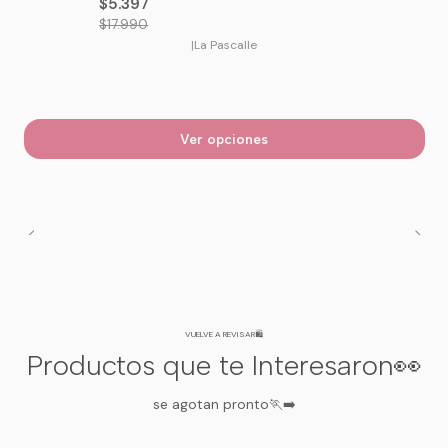
$5.397
$17.990
|
La Pascalle
Ver opciones
VUELVE A REVISAR🛍️
Productos que te Interesaron👀
se agotan pronto🏃‍➡️