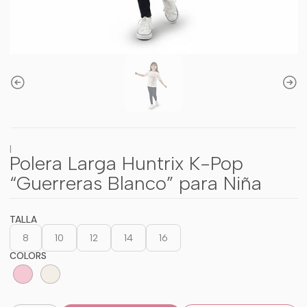
|
Polera Larga Huntrix K-Pop
“Guerreras Blanco” para Niña
TALLA
8
10
12
14
16
COLORS