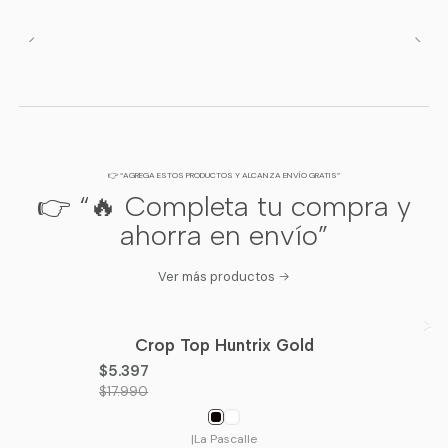
👉 “AGREGA ESTOS PRODUCTOS Y ALCANZA ENVÍO GRATIS”
👉 “🔥 Completa tu compra y
ahorra en envío”
Ver más productos
Crop Top Huntrix Gold
-70%
OFF
$5.397
$17.990
|
La Pascalle