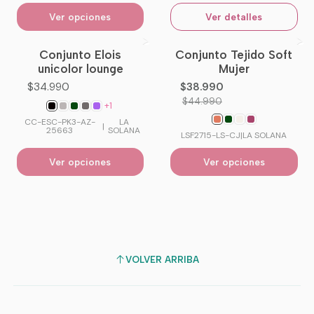
Ver opciones
Ver detalles
Conjunto Elois
Conjunto Tejido Soft
-13%
OFF
unicolor lounge
Mujer
$34.990
$38.990
$44.990
+1
CC-ESC-PK3-AZ-
LA
|
25663
SOLANA
LSF2715-LS-CJ
|
LA SOLANA
Ver opciones
Ver opciones
VOLVER ARRIBA