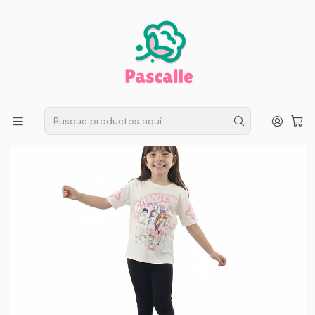
ENVÍO GRATIS EN SANTIAGO
Compra ahora
Compras sobre $50.000
Inicio
Infantil
Huntrix K-Pop
Polera Larga Huntrix K-Pop “Guerreras Blanco” para Niña