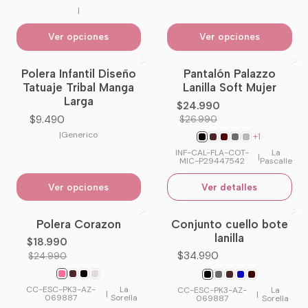
|
Ver opciones
Ver opciones
Polera Infantil Diseño
Pantalón Palazzo
-7%
OFF
Tatuaje Tribal Manga
Lanilla Soft Mujer
No disponible
Larga
$24.990
$9.490
$26.990
|
Generico
+1
INF-CAL-FLA-COT-
La
|
MIC-P29447542
Pascalle
Ver opciones
Ver detalles
Polera Corazon
Conjunto cuello bote
-24%
OFF
No disponible
lanilla
$18.990
$34.990
$24.990
CC-ESC-PK3-AZ-
La
CC-ESC-PK3-AZ-
La
|
|
069887
Sorella
069887
Sorella