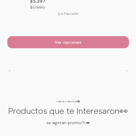
$5.397
$17.990
|
La Pascalle
Ver opciones
VUELVE A REVISAR🛍️
Productos que te Interesaron👀
se agotan pronto🏃‍➡️