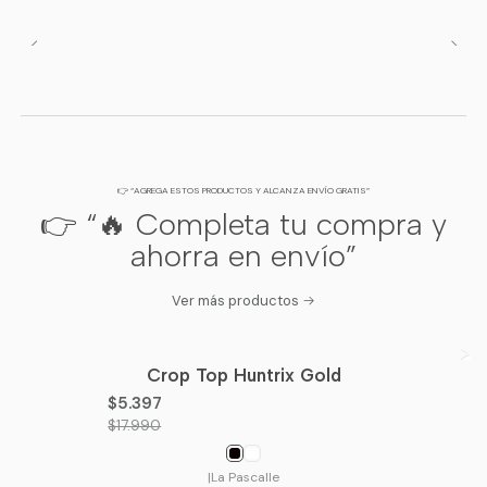
👉 “AGREGA ESTOS PRODUCTOS Y ALCANZA ENVÍO GRATIS”
👉 “🔥 Completa tu compra y
ahorra en envío”
Ver más productos
Crop Top Huntrix Gold
-70%
OFF
$5.397
$17.990
|
La Pascalle