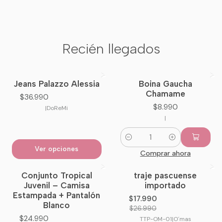
Recién llegados
Jeans Palazzo Alessia
Boina Gaucha
Nuevo
Nuevo
Chamame
$36.990
$8.990
|
DoReMi
|
Cantidad
Ver opciones
Comprar ahora
Conjunto Tropical
traje pascuense
-33%
OFF
Juvenil – Camisa
importado
Estampada + Pantalón
$17.990
Blanco
$26.990
$24.990
TTP-OM-01
|
O´mas