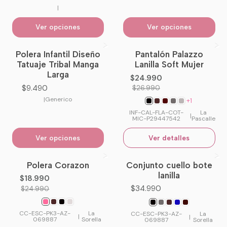
|
Ver opciones
Ver opciones
Polera Infantil Diseño
Pantalón Palazzo
-7%
OFF
Tatuaje Tribal Manga
Lanilla Soft Mujer
No disponible
Larga
$24.990
$9.490
$26.990
|
Generico
+1
INF-CAL-FLA-COT-
La
|
MIC-P29447542
Pascalle
Ver opciones
Ver detalles
Polera Corazon
Conjunto cuello bote
-24%
OFF
No disponible
lanilla
$18.990
$34.990
$24.990
CC-ESC-PK3-AZ-
La
CC-ESC-PK3-AZ-
La
|
|
069887
Sorella
069887
Sorella