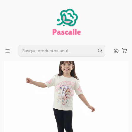
ENVÍO GRATIS EN SANTIAGO
Compra ahora
Compras sobre $50.000
Inicio
Infantil
Huntrix K-Pop
Polera Larga Huntrix K-Pop “Guerreras Blanco” para Niña