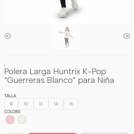
|
Polera Larga Huntrix K-Pop
“Guerreras Blanco” para Niña
TALLA
8
10
12
14
16
COLORS