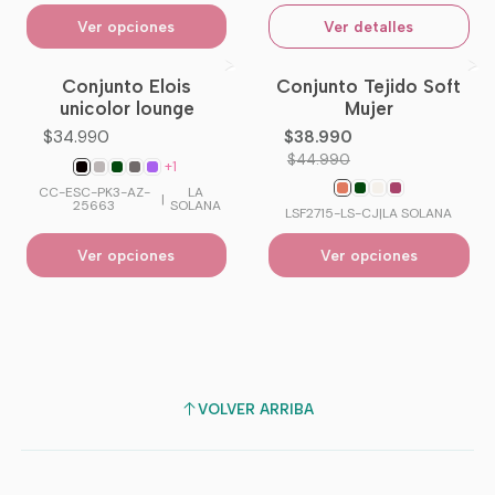
Ver opciones
Ver detalles
Conjunto Elois
Conjunto Tejido Soft
-13%
OFF
unicolor lounge
Mujer
$34.990
$38.990
$44.990
+1
CC-ESC-PK3-AZ-
LA
|
25663
SOLANA
LSF2715-LS-CJ
|
LA SOLANA
Ver opciones
Ver opciones
VOLVER ARRIBA