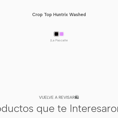
14
150-160 
Crop Top Huntrix Washed
🩵
Tip de Moda:
Esta po
¡C
|
La Pascalle
💜 ¡Llev
*Medidas tomadas en plano. S
VUELVE A REVISAR🛍️
ductos que te Interesar