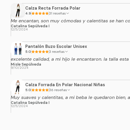
Calza Recta Forrada Polar
4.9
31 reseñas
Me encantan, son muy cómodas y calentitas se han con
Catalina Sepúlveda I
12/5/2024
Pantalón Buzo Escolar Unisex
5.0
3 reseñas
excelente calidad, a mi hijo le encantaron. la talla esta
Misle Sepúlveda
9/10/2024
Calza Forrada En Polar Nacional Niñas
5.0
36 reseñas
Muy suaves y calentitas, a mi beba le quedaron bien,
Catalina Sepúlveda I
12/5/2024