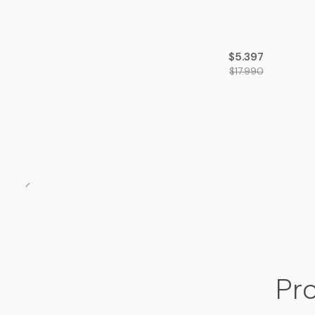
-70%
OFF
$5.397
$17.990
Pro