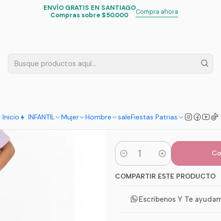
ENVÍO GRATIS EN SANTIAGO
Inicio
Infantil
Huntrix K-Pop
Cropped Top Huntrix Star Power
Compra ahora
Compras sobre $50.000
|
Cropped To
TALLA
12
14
ELECCION
Inicio
👧 INFANTIL
Mujer
Hombre
sale
Fiestas Patrias
Co
Cantidad
COMPARTIR ESTE PRODUCTO
Escribenos Y Te ayuda