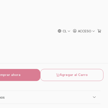
p Huntrix Star Power
CL
ACCESO
mprar ahora
Agregar al Carro
mos