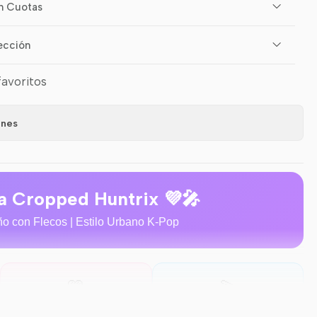
n Cuotas
ección
favoritos
ones
a Cropped Huntrix 💜🎤
o con Flecos | Estilo Urbano K-Pop
🩷
💫
Lila Pastel
Algodón & Elastano