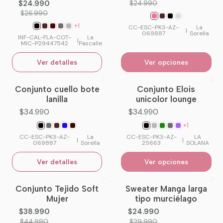
$24.990
$24.990
$26.990
+1
CC-ESC-PK3-AZ-
La
|
069887
Sorella
INF-CAL-FLA-COT-
La
|
MIC-P29447542
Pascalle
Ver detalles
Ver opciones
Conjunto cuello bote
Conjunto Elois
No disponible
lanilla
unicolor lounge
$34.990
$34.990
+1
CC-ESC-PK3-AZ-
La
CC-ESC-PK3-AZ-
LA
|
|
069887
Sorella
25663
SOLANA
Ver detalles
Ver opciones
Conjunto Tejido Soft
Sweater Manga larga
-13%
OFF
-17%
OFF
Mujer
tipo murciélago
No disponible
$38.990
$24.990
$44.990
$29.990