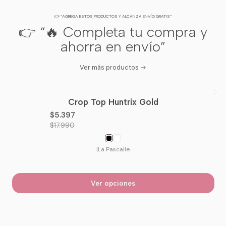
*Lavar preferiblemente del revés para proteger las tachas y el estampado. Disponible
en blanco y negro.
👉 “AGREGA ESTOS PRODUCTOS Y ALCANZA ENVÍO GRATIS”
👉 “🔥 Completa tu compra y
ahorra en envío”
Ver más productos
Crop Top Huntrix Gold
-70%
OFF
$5.397
$17.990
|
La Pascalle
Ver opciones