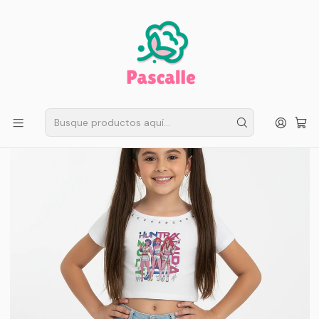
ENVÍO GRATIS EN SANTIAGO
Compra ahora
Compras sobre $50.000
Inicio
Infantil
Huntrix K-Pop
Top Corto K-Pop Huntrix Shine Brilliant