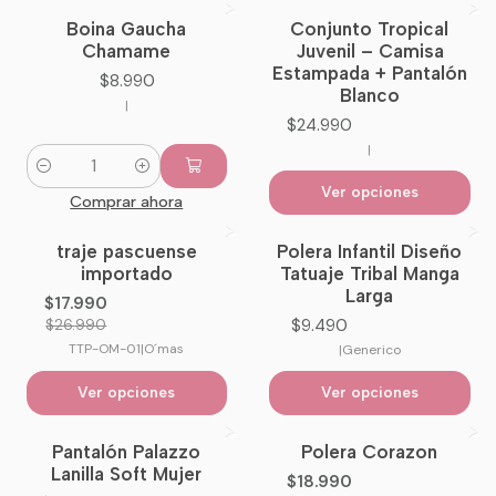
Boina Gaucha
Conjunto Tropical
Nuevo
Chamame
Juvenil – Camisa
Estampada + Pantalón
$8.990
Blanco
|
$24.990
|
Cantidad
Ver opciones
Comprar ahora
traje pascuense
Polera Infantil Diseño
-33%
OFF
importado
Tatuaje Tribal Manga
Larga
$17.990
$9.490
$26.990
TTP-OM-01
|
O´mas
|
Generico
Ver opciones
Ver opciones
Pantalón Palazzo
Polera Corazon
-7%
OFF
-24%
OFF
Lanilla Soft Mujer
$18.990
No disponible