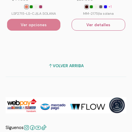
+1
LSF2715-LS-CJ
|
LA SOLANA
MM-2175
|
la solana
Ver opciones
Ver detalles
VOLVER ARRIBA
Síguenos