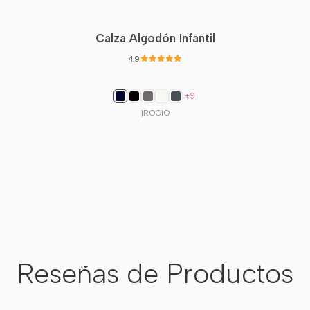
14
45
32
16
50
34
Calza Algodón Infantil
4.9
+9
|
ROCIO
Reseñas de Productos