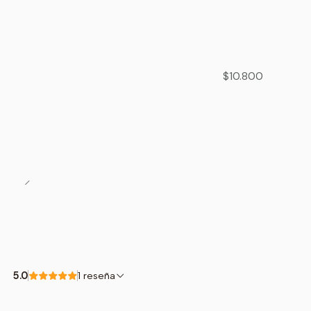
$10.800
5.0
1 reseña