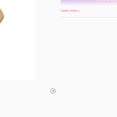
al agreg
Leer más
En
Pascalle.cl
tenemos las cal
algodón nacional, estas calza
o actividades diarias. Su dis
atuendo, mientras que su mat
movimiento. ¡Haz que el confo
Talla
Largo Pierna (cm)
Anc
12
40
30