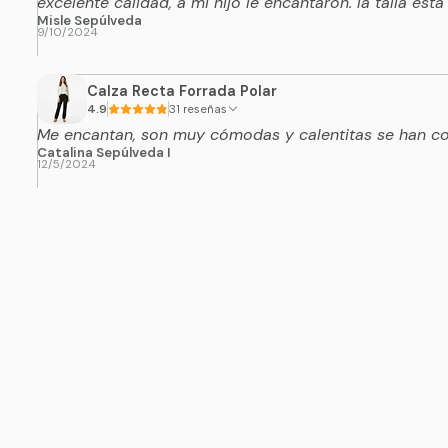
excelente calidad, a mi hijo le encantaron. la talla esta
Misle Sepúlveda
9/10/2024
Calza Recta Forrada Polar
4.9
31 reseñas
Me encantan, son muy cómodas y calentitas se han con
Catalina Sepúlveda I
12/5/2024