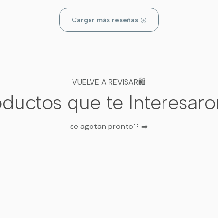
Cargar más reseñas
VUELVE A REVISAR🛍️
ductos que te Interesar
se agotan pronto🏃‍➡️