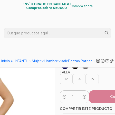
ENVÍO GRATIS EN SANTIAGO
til
Escolar
Calzas Escolares
Calzas Bikers para Niña - Cómodas 
Compra ahora
Compras sobre $50.000
|
Calzas Bike
y Versátiles
5.0
1 reseña
ELECCION
Inicio
👧 INFANTIL
Mujer
Hombre
sale
Fiestas Patrias
TALLA
12
14
16
Co
Cantidad
COMPARTIR ESTE PRODUCTO