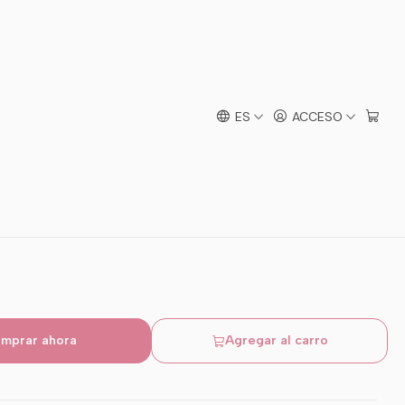
y Versátiles
rs para Niña - Cómodas
ES
ACCESO
mprar ahora
Agregar al carro