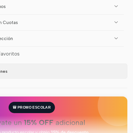
mos
n Cuotas
ección
favoritos
ones
🎒 PROMO ESCOLAR
vate un
15% OFF
adicional
 producto escolar y obtén
15% de descuento