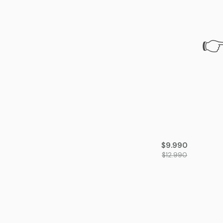
👉
-23%
OFF
$9.990
$12.990