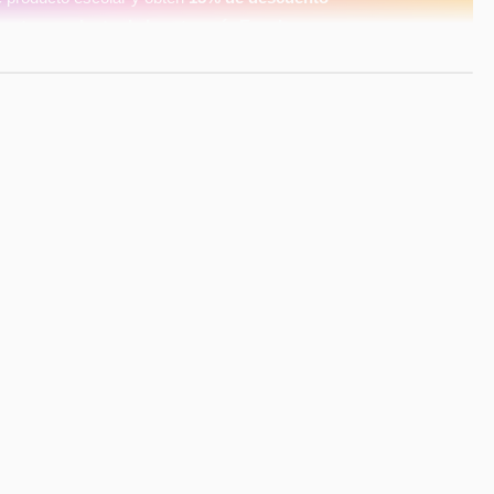
ar
otro producto de la categoría Escolar
.
✅ Descuento automático en el carrito
✅ Aplica solo en productos escolares
⏳ Promoción válida por tiempo limitado
zas ciclistas perfectas para tu niña. Fabricadas en suave
s ofrecen un ajuste cómodo y flexible, ideal para deportes
eño en color negro combina fácilmente con cualquier
erial transpirable garantiza comodidad en cada
rt sea parte de su rutina con estas calzas de alta calidad!
ho Cadera (cm)