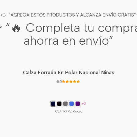
👉 “AGREGA ESTOS PRODUCTOS Y ALCANZA ENVÍO GRATIS”
 “🔥 Completa tu compr
ahorra en envío”
Calza Forrada En Polar Nacional Niñas
5.0
+2
CL/FR/PL
|
Rocio