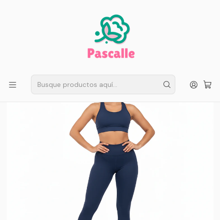
ENVÍO GRATIS EN SANTIAGO
Compra ahora
Compras sobre $50.000
Inicio
Infantil
Escolar
Calzas Escolares
Calza Algodon Pretina Baja