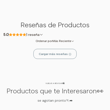
Reseñas de Productos
5.0
1 reseña
Ordenar por
Más Reciente
Cargar más reseñas
VUELVE A REVISAR🛍️
Productos que te Interesaron👀
se agotan pronto🏃‍➡️