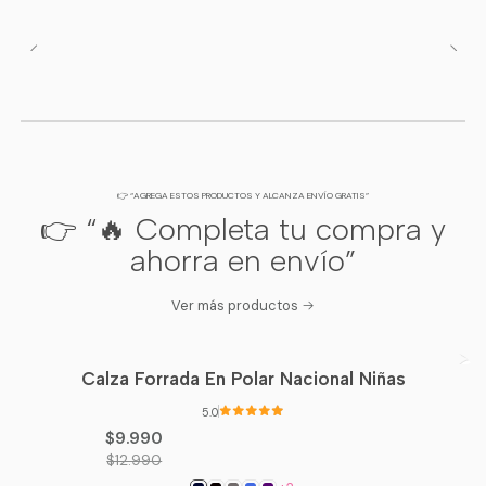
👉 “AGREGA ESTOS PRODUCTOS Y ALCANZA ENVÍO GRATIS”
👉 “🔥 Completa tu compra y
ahorra en envío”
Ver más productos
Calza Forrada En Polar Nacional Niñas
-23%
OFF
5.0
$9.990
$12.990