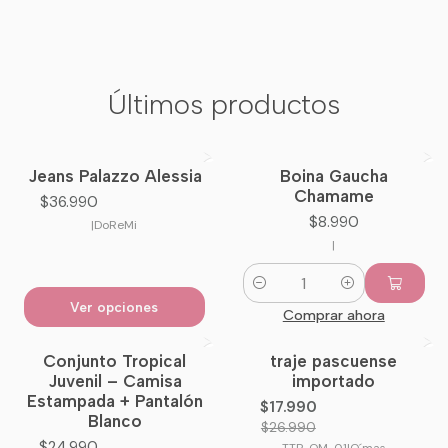
Últimos productos
Jeans Palazzo Alessia
Boina Gaucha
Nuevo
Nuevo
Chamame
$36.990
$8.990
|
DoReMi
|
Cantidad
Ver opciones
Comprar ahora
Conjunto Tropical
traje pascuense
-33%
OFF
Juvenil – Camisa
importado
Estampada + Pantalón
$17.990
Blanco
$26.990
$24.990