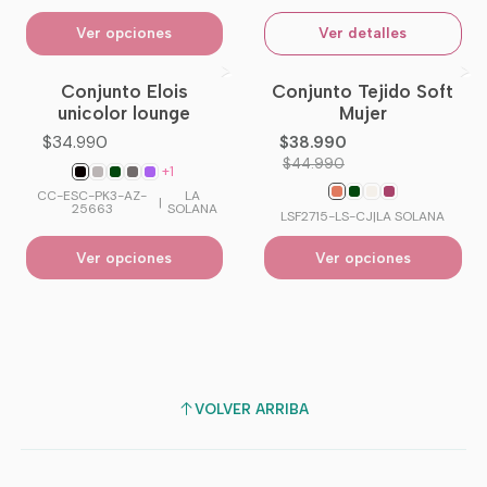
Ver opciones
Ver detalles
Conjunto Elois
Conjunto Tejido Soft
-13%
OFF
unicolor lounge
Mujer
$34.990
$38.990
$44.990
+1
CC-ESC-PK3-AZ-
LA
|
25663
SOLANA
LSF2715-LS-CJ
|
LA SOLANA
Ver opciones
Ver opciones
VOLVER ARRIBA