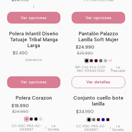
TTP-OM-01
|
O´mas
|
Ver opciones
Ver opciones
Polera Infantil Diseño
Pantalón Palazzo
-7%
OFF
Tatuaje Tribal Manga
Lanilla Soft Mujer
No disponible
Larga
$24.990
$9.490
$26.990
|
Generico
+1
INF-CAL-FLA-COT-
La
|
MIC-P29447542
Pascalle
Ver opciones
Ver detalles
Polera Corazon
Conjunto cuello bote
-24%
OFF
No disponible
lanilla
$18.990
$34.990
$24.990
CC-ESC-PK3-AZ-
La
CC-ESC-PK3-AZ-
La
|
|
069887
Sorella
069887
Sorella