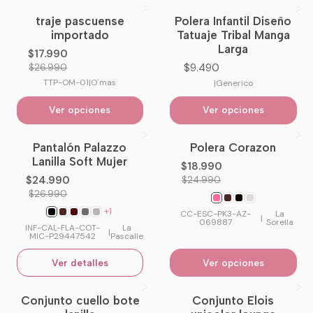
traje pascuense
Polera Infantil Diseño
-33%
OFF
importado
Tatuaje Tribal Manga
Larga
$17.990
$9.490
$26.990
TTP-OM-01
|
O´mas
|
Generico
Ver opciones
Ver opciones
Pantalón Palazzo
Polera Corazon
-7%
OFF
-24%
OFF
Lanilla Soft Mujer
$18.990
No disponible
$24.990
$24.990
$26.990
+1
CC-ESC-PK3-AZ-
La
|
069887
Sorella
INF-CAL-FLA-COT-
La
|
MIC-P29447542
Pascalle
Ver detalles
Ver opciones
Conjunto cuello bote
Conjunto Elois
No disponible