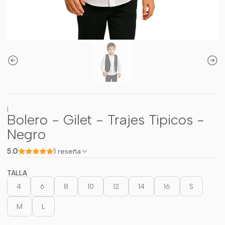
|
Bolero - Gilet - Trajes Tipicos -
Negro
5.0
1 reseña
TALLA
4
6
8
10
12
14
16
S
M
L