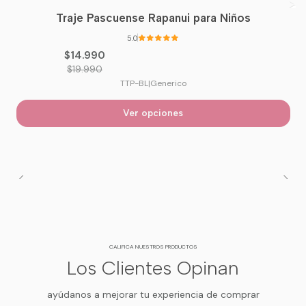
Traje Pascuense Rapanui para Niños
-25%
OFF
5.0
$14.990
$19.990
TTP-BL
|
Generico
Ver opciones
CALIFICA NUESTROS PRODUCTOS
Los Clientes Opinan
ayúdanos a mejorar tu experiencia de comprar