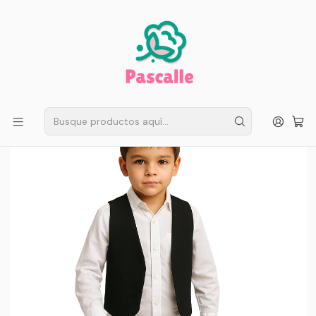
ENVÍO GRATIS EN SANTIAGO
Compra ahora
Compras sobre $50.000
Inicio
Fiestas Patrias
Trajes Niño
Bolero - Gilet - Trajes Tipicos - Negro