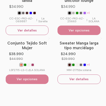
lanilla
unicolor lounge
$34.990
$34.990
+1
CC-ESC-PK3-AZ-
La
CC-ESC-PK3-AZ-
LA
|
|
069887
Sorella
25663
SOLANA
Ver detalles
Ver opciones
Conjunto Tejido Soft
Sweater Manga larga
-13%
OFF
-17%
OFF
Mujer
tipo murciélago
No disponible
$38.990
$24.990
$44.990
$29.990
+1
LSF2715-LS-CJ
|
LA SOLANA
MM-2175
|
la solana
Ver opciones
Ver detalles