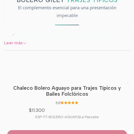
TRAJES TÍPICOS
BOLERO GILET
El complemento esencial para una presentación
impecable
Leer más
Nuestro
Bolero / Gilet
es la pieza clave
para estructurar cualquier traje típico
chileno. Confeccionado en una
tela de
alta resistencia
, está diseñado para
soportar el ritmo de actos escolares y
desfiles, manteniendo siempre su forma
Chaleco Bolero Aguayo para Trajes Típicos y
y elegancia. Disponible en colores
Bailes Folclóricos
clásicos que combinan perfectamente
5.0
con atuendos de la zona central y norte.
$11.300
ESP-TT-BOLERO-AGUAYO
|
La Pascalle
🎨
Colores Disponibles:
Rojo vibrante y Negro