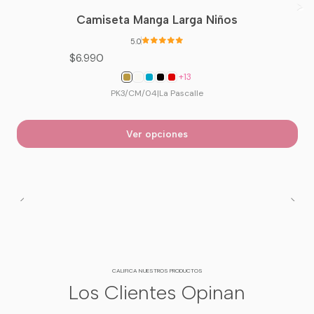
📦 Envío rápido a todo Chile para que no falte
Camiseta Manga Larga Niños
nada en tu presentación.
5.0
$6.990
+13
PK3/CM/04
|
La Pascalle
Ver opciones
CALIFICA NUESTROS PRODUCTOS
Los Clientes Opinan