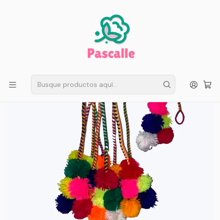
ENVÍO GRATIS EN SANTIAGO
Compra ahora
Compras sobre $50.000
Inicio
Fiestas Patrias
Accesorios
Pack 2 Pon Pom Baile Nortino Baile El Trote Niña