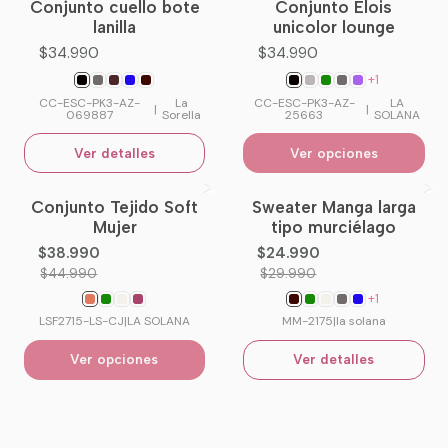
Conjunto cuello bote
Conjunto Elois
No disponible
lanilla
unicolor lounge
$34.990
$34.990
+1
CC-ESC-PK3-AZ-
La
CC-ESC-PK3-AZ-
LA
|
|
069887
Sorella
25663
SOLANA
Ver detalles
Ver opciones
Conjunto Tejido Soft
Sweater Manga larga
-13%
OFF
-17%
OFF
Mujer
tipo murciélago
No disponible
$38.990
$24.990
$44.990
$29.990
+1
LSF2715-LS-CJ
|
LA SOLANA
MM-2175
|
la solana
Ver opciones
Ver detalles