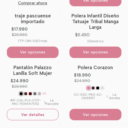
Ver opciones
Comprar ahora
traje pascuense
Polera Infantil Diseño
-33%
OFF
importado
Tatuaje Tribal Manga
Larga
$17.990
$9.490
$26.990
TTP-OM-01
|
O´mas
|
Generico
Ver opciones
Ver opciones
Pantalón Palazzo
Polera Corazon
-7%
OFF
-24%
OFF
Lanilla Soft Mujer
$18.990
No disponible
$24.990
$24.990
$26.990
+1
CC-ESC-PK3-AZ-
La
|
069887
Sorella
INF-CAL-FLA-COT-
La
|
MIC-P29447542
Pascalle
Ver detalles
Ver opciones