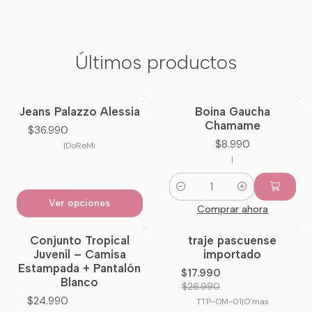
Últimos productos
Jeans Palazzo Alessia
Boina Gaucha
Nuevo
Nuevo
Chamame
$36.990
$8.990
|
DoReMi
|
Cantidad
Ver opciones
Comprar ahora
Conjunto Tropical
traje pascuense
-33%
OFF
Juvenil – Camisa
importado
Estampada + Pantalón
$17.990
Blanco
$26.990
$24.990
TTP-OM-01
|
O´mas