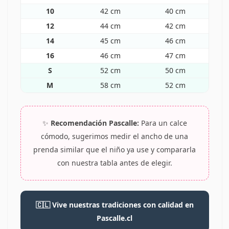
10
42 cm
40 cm
12
44 cm
42 cm
14
45 cm
46 cm
16
46 cm
47 cm
S
52 cm
50 cm
M
58 cm
52 cm
✨
Recomendación Pascalle:
Para un calce
cómodo, sugerimos medir el ancho de una
prenda similar que el niño ya use y compararla
con nuestra tabla antes de elegir.
🇨🇱 Vive nuestras tradiciones con calidad en
Pascalle.cl