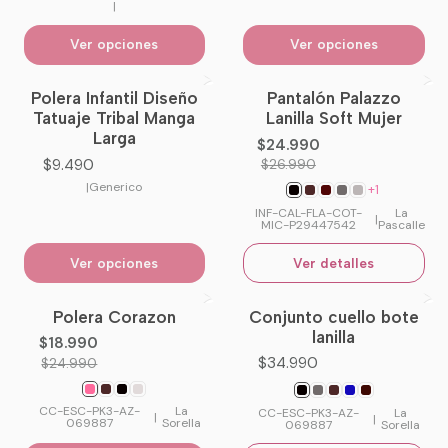
|
Ver opciones
Ver opciones
Polera Infantil Diseño
Pantalón Palazzo
-7%
OFF
Tatuaje Tribal Manga
Lanilla Soft Mujer
No disponible
Larga
$24.990
$9.490
$26.990
|
Generico
+1
INF-CAL-FLA-COT-
La
|
MIC-P29447542
Pascalle
Ver opciones
Ver detalles
Polera Corazon
Conjunto cuello bote
-24%
OFF
No disponible
lanilla
$18.990
$34.990
$24.990
CC-ESC-PK3-AZ-
La
CC-ESC-PK3-AZ-
La
|
|
069887
Sorella
069887
Sorella