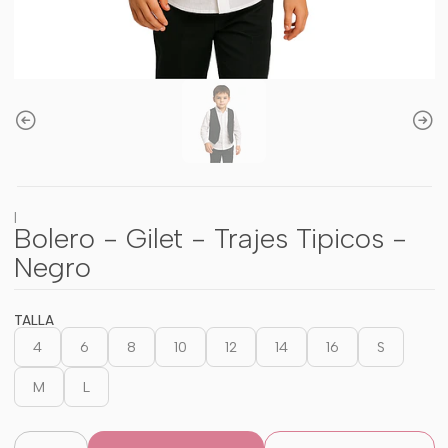
|
Bolero - Gilet - Trajes Tipicos -
Negro
TALLA
4
6
8
10
12
14
16
S
M
L