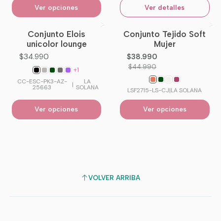
Ver opciones
Ver detalles
Conjunto Elois
Conjunto Tejido Soft
-13%
OFF
unicolor lounge
Mujer
$34.990
$38.990
$44.990
+1
CC-ESC-PK3-AZ-
LA
|
25663
SOLANA
LSF2715-LS-CJ
|
LA SOLANA
Ver opciones
Ver opciones
VOLVER ARRIBA