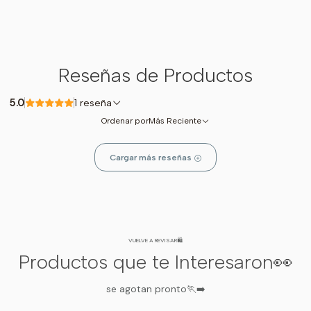
Reseñas de Productos
5.0
1 reseña
Ordenar por
Más Reciente
Cargar más reseñas
VUELVE A REVISAR🛍️
Productos que te Interesaron👀
se agotan pronto🏃‍➡️