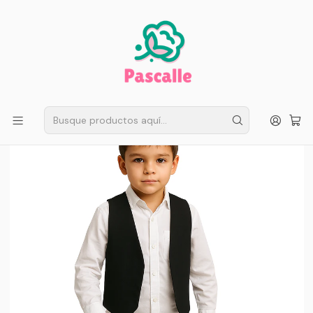
ENVÍO GRATIS EN SANTIAGO
Compra ahora
Compras sobre $50.000
Inicio
Fiestas Patrias
Trajes Niño
Bolero - Gilet - Trajes Tipicos - Negro