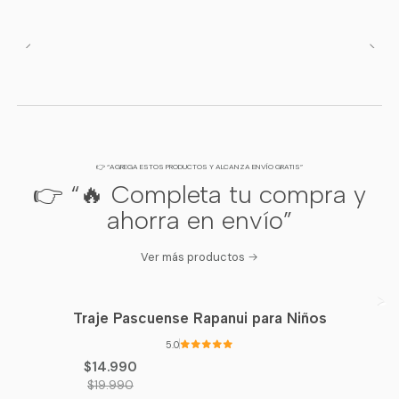
👉 “AGREGA ESTOS PRODUCTOS Y ALCANZA ENVÍO GRATIS”
👉 “🔥 Completa tu compra y
ahorra en envío”
Ver más productos
Traje Pascuense Rapanui para Niños
-25%
OFF
5.0
$14.990
$19.990