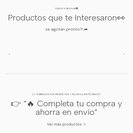
garantizamos calce real.
VUELVE A REVISAR🛍️
Productos que te Interesaron👀
se agotan pronto🏃‍➡️
CALIDAD PREMIUM CHILENA
👉 “AGREGA ESTOS PRODUCTOS Y ALCANZA ENVÍO GRATIS”
👉 “🔥 Completa tu compra y
ahorra en envío”
Ver más productos