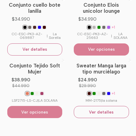
Conjunto cuello bote
Conjunto Elois
No disponible
lanilla
unicolor lounge
$34.990
$34.990
+1
CC-ESC-PK3-AZ-
La
CC-ESC-PK3-AZ-
LA
|
|
069887
Sorella
25663
SOLANA
Ver detalles
Ver opciones
Conjunto Tejido Soft
Sweater Manga larga
-13%
OFF
-17%
OFF
Mujer
tipo murciélago
No disponible
$38.990
$24.990
$44.990
$29.990
+1
LSF2715-LS-CJ
|
LA SOLANA
MM-2175
|
la solana
Ver opciones
Ver detalles