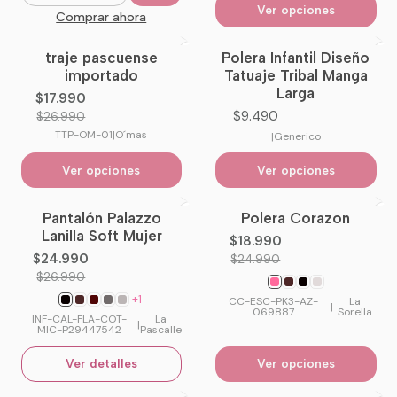
Ver opciones
Comprar ahora
traje pascuense
Polera Infantil Diseño
-33%
OFF
importado
Tatuaje Tribal Manga
Larga
$17.990
$9.490
$26.990
TTP-OM-01
|
O´mas
|
Generico
Ver opciones
Ver opciones
Pantalón Palazzo
Polera Corazon
-7%
OFF
-24%
OFF
Lanilla Soft Mujer
$18.990
No disponible
$24.990
$24.990
$26.990
+1
CC-ESC-PK3-AZ-
La
|
069887
Sorella
INF-CAL-FLA-COT-
La
|
MIC-P29447542
Pascalle
Ver detalles
Ver opciones