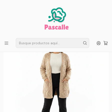
ENVÍO GRATIS EN SANTIAGO
Compra ahora
Compras sobre $50.000
Inicio
Mujer
Calzas Invierno
Calza Cotele Flare Forrada en Micropolar