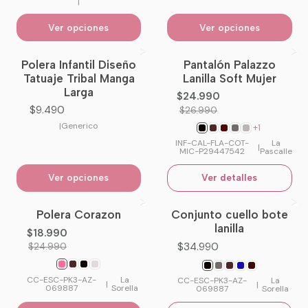
|
Ver opciones
Ver opciones
Polera Infantil Diseño
Pantalón Palazzo
-7%
OFF
Tatuaje Tribal Manga
Lanilla Soft Mujer
No disponible
Larga
$24.990
$9.490
$26.990
|
Generico
+1
INF-CAL-FLA-COT-
La
|
MIC-P29447542
Pascalle
Ver opciones
Ver detalles
Polera Corazon
Conjunto cuello bote
-24%
OFF
No disponible
lanilla
$18.990
$34.990
$24.990
CC-ESC-PK3-AZ-
La
CC-ESC-PK3-AZ-
La
|
|
069887
Sorella
069887
Sorella