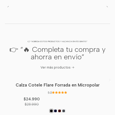
👉 “AGREGA ESTOS PRODUCTOS Y ALCANZA ENVÍO GRATIS”
👉 “🔥 Completa tu compra y
ahorra en envío”
Ver más productos
Calza Cotele Flare Forrada en Micropolar
-14%
OFF
5.0
$24.990
$28.990