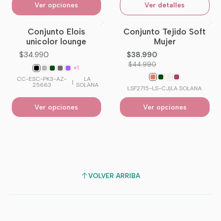
Ver opciones
Ver detalles
Conjunto Elois
Conjunto Tejido Soft
-13%
OFF
unicolor lounge
Mujer
$34.990
$38.990
$44.990
+1
CC-ESC-PK3-AZ-
LA
|
25663
SOLANA
LSF2715-LS-CJ
|
LA SOLANA
Ver opciones
Ver opciones
VOLVER ARRIBA