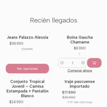
Recién llegados
Jeans Palazzo Alessia
Boina Gaucha
Nuevo
Nuevo
Chamame
$36.990
$8.990
|
DoReMi
|
Cantidad
Ver opciones
Comprar ahora
Conjunto Tropical
traje pascuense
-33%
OFF
Juvenil – Camisa
importado
Estampada + Pantalón
$17.990
Blanco
$26.990
$24.990
TTP-OM-01
|
O´mas