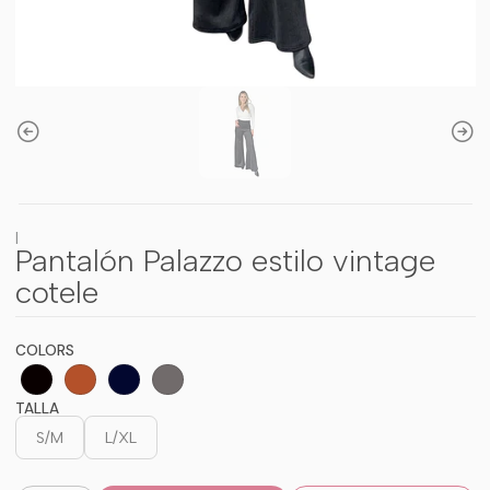
|
Pantalón Palazzo estilo vintage
cotele
COLORS
TALLA
S/M
L/XL