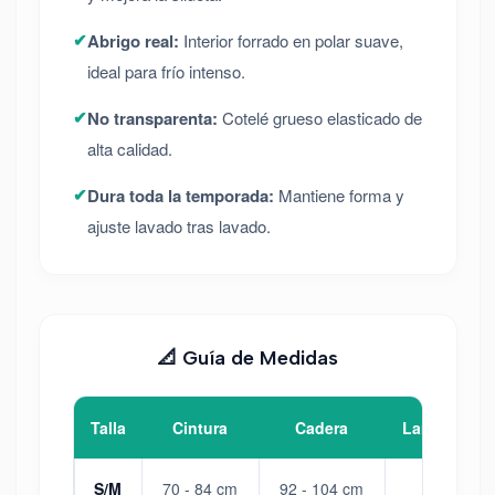
✔
Abrigo real:
Interior forrado en polar suave,
ideal para frío intenso.
✔
No transparenta:
Cotelé grueso elasticado de
alta calidad.
✔
Dura toda la temporada:
Mantiene forma y
ajuste lavado tras lavado.
📐 Guía de Medidas
Talla
Cintura
Cadera
Largo aprox
S/M
70 - 84 cm
92 - 104 cm
102 cm