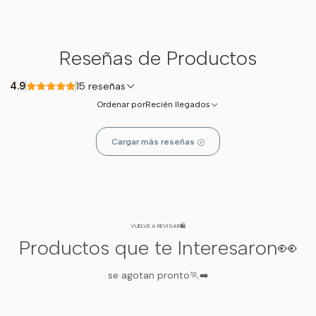
Reseñas de Productos
4.9
15 reseñas
Ordenar por
Recién llegados
Cargar más reseñas
VUELVE A REVISAR🛍️
Productos que te Interesaron👀
se agotan pronto🏃‍➡️