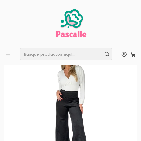
ENVÍO GRATIS EN SANTIAGO
Compra ahora
Compras sobre $50.000
Inicio
Mujer
Calzas Invierno
Pantalón Palazzo estilo vintage cotele