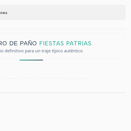
ones
FIESTAS PATRIAS
RO DE PAÑO
io definitivo para un traje típico auténtico
e elegancia al traje de tu hijo con nuestro
de alta calidad. Diseñado para ofrecer durabilidad
es el complemento indispensable para actos
 celebraciones de Fiestas Patrias en todo Chile.
l diseño
🧶
Calidad Premium:
Elaborado en