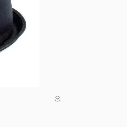
tradicional para una pre
escolar impecable.
🛡️
Comodidad:
Material s
para evitar molestias dur
prolongado.
Tamañ
Grand
* Recomendamos medir la 