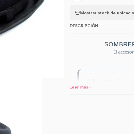
Mostrar stock de ubicaci
DESCRIPCIÓN
SOMBRE
El accesor
Dale el toque final d
Leer más
Sombrero de Paño
y un calce cómodo, 
escolares, desfiles y
⭐
Autenticidad:
Respeta e