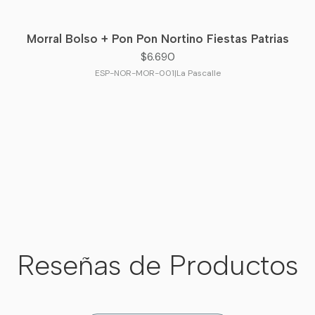
✨
Combínalo con:
Este 
Pantalones de
Morral Bolso + Pon Pon Nortino Fiestas Patrias
$6.690
ESP-NOR-MOR-001
|
La Pascalle
PASCALLE.
Reseñas de Productos