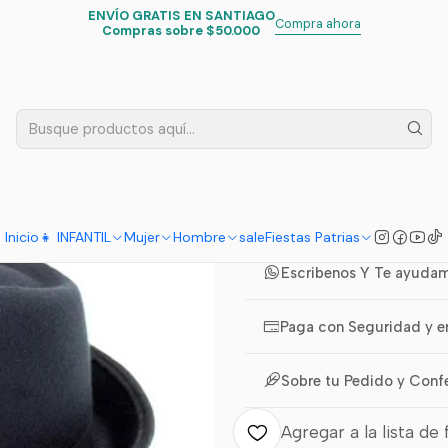
ENVÍO GRATIS EN SANTIAGO
Inicio
Fiestas Patrias
Trajes Niño
Sombrero Nortino Negro Niño
Compra ahora
Compras sobre $50.000
|
Sombrero N
5.0
1 reseña
Co
Cantidad
COMPARTIR ESTE PRODUCTO
Inicio
👧 INFANTIL
Mujer
Hombre
sale
Fiestas Patrias
Escribenos Y Te ayuda
Paga con Seguridad y e
Sobre tu Pedido y Conf
Agregar a la lista de 