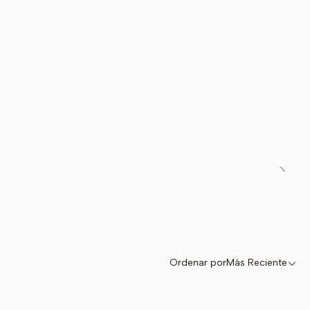
sombrero luce increíble con nuestros
Chalecos Bolero
y
 Bistrech
para un conjunto folclórico completo.
CL • TRADICIÓN PARA LOS MÁS PEQUEÑOS
Ordenar por
Más Reciente