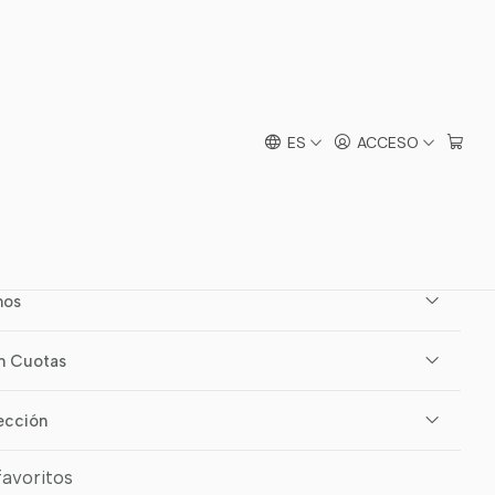
ortino Negro Niño
ES
ACCESO
mprar ahora
Agregar al carro
mos
n Cuotas
ección
favoritos