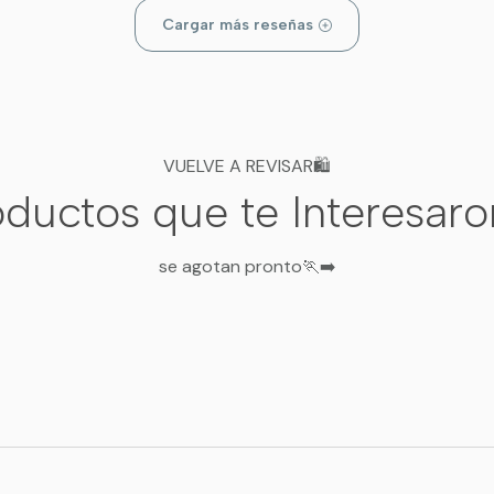
Cargar más reseñas
VUELVE A REVISAR🛍️
ductos que te Interesar
se agotan pronto🏃‍➡️