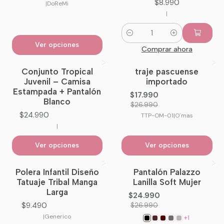
$8.990
|
DoReMi
|
Cantidad
Ver opciones
Comprar ahora
Conjunto Tropical
traje pascuense
-33%
OFF
Juvenil – Camisa
importado
Estampada + Pantalón
$17.990
Blanco
$26.990
$24.990
TTP-OM-01
|
O´mas
|
Ver opciones
Ver opciones
Polera Infantil Diseño
Pantalón Palazzo
-7%
OFF
Tatuaje Tribal Manga
Lanilla Soft Mujer
No disponible
Larga
$24.990
$9.490
$26.990
|
Generico
+1