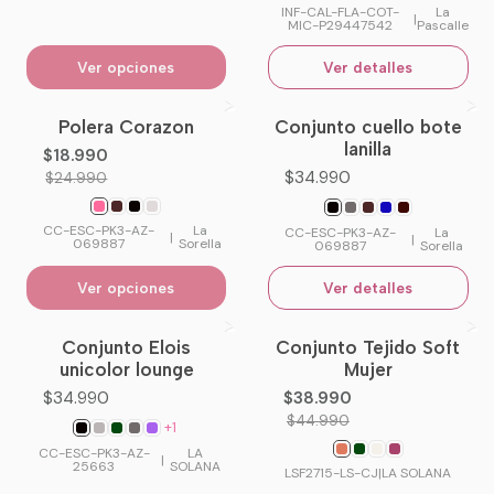
INF-CAL-FLA-COT-
La
|
MIC-P29447542
Pascalle
Ver opciones
Ver detalles
Polera Corazon
Conjunto cuello bote
-24%
OFF
No disponible
lanilla
$18.990
$34.990
$24.990
CC-ESC-PK3-AZ-
La
CC-ESC-PK3-AZ-
La
|
|
069887
Sorella
069887
Sorella
Ver opciones
Ver detalles
Conjunto Elois
Conjunto Tejido Soft
-13%
OFF
unicolor lounge
Mujer
$34.990
$38.990
$44.990
+1
CC-ESC-PK3-AZ-
LA
|
25663
SOLANA
LSF2715-LS-CJ
|
LA SOLANA