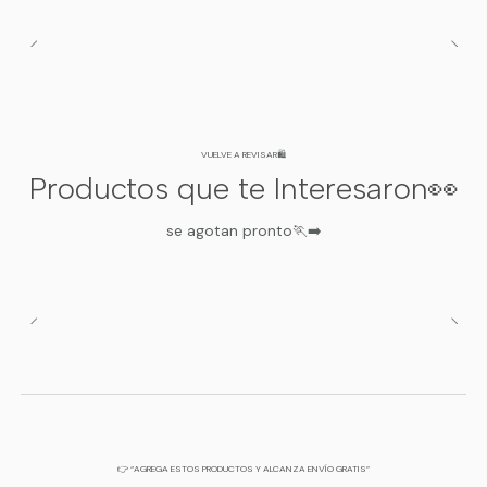
VUELVE A REVISAR🛍️
Productos que te Interesaron👀
se agotan pronto🏃‍➡️
👉 “AGREGA ESTOS PRODUCTOS Y ALCANZA ENVÍO GRATIS”