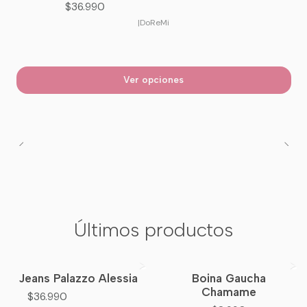
$36.990
|
DoReMi
Ver opciones
Últimos productos
Jeans Palazzo Alessia
Boina Gaucha
Nuevo
Nuevo
Chamame
$36.990