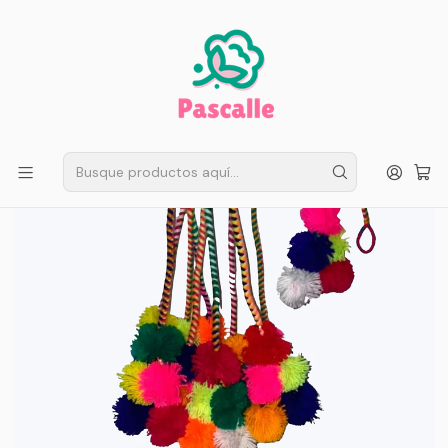
ENVÍO GRATIS EN SANTIAGO
Compra ahora
Compras sobre $50.000
Inicio
Fiestas Patrias
Accesorios
Pack 2 Pon Pom Baile Nortino Baile El Trote Niña