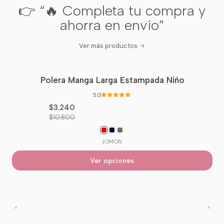
👉 “🔥 Completa tu compra y
ahorra en envío”
Ver más productos
Polera Manga Larga Estampada Niño
-70%
OFF
5.0
$3.240
$10.800
|
OMON
Ver opciones