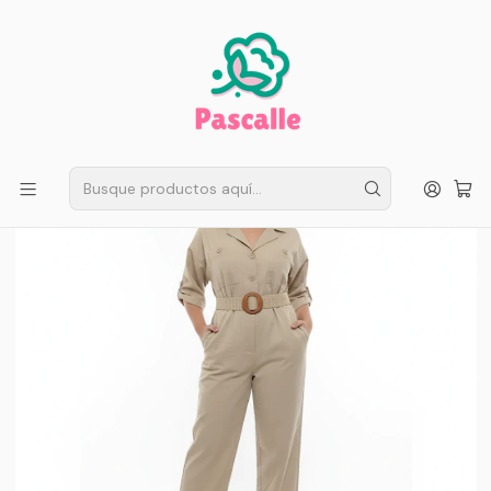
ENVÍO GRATIS EN SANTIAGO
Compra ahora
Compras sobre $50.000
Inicio
Mujer
Jardinera Overol Creta