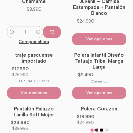
Chamame
Juvenil – Camisa
Estampada + Pantalón
$8.990
Blanco
|
$24.990
|
Cantidad
Ver opciones
Comprar ahora
traje pascuense
Polera Infantil Diseño
-33%
OFF
importado
Tatuaje Tribal Manga
Larga
$17.990
$9.490
$26.990
TTP-OM-01
|
O´mas
|
Generico
Ver opciones
Ver opciones
Pantalón Palazzo
Polera Corazon
-7%
OFF
-24%
OFF
Lanilla Soft Mujer
$18.990
No disponible
$24.990
$24.990
$26.990