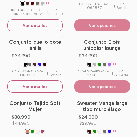
+1
CC-ESC-PK3-AZ-
La
|
069887
Sorella
INF-CAL-FLA-COT-
La
|
MIC-P29447542
Pascalle
Ver detalles
Ver opciones
Conjunto cuello bote
Conjunto Elois
No disponible
lanilla
unicolor lounge
$34.990
$34.990
+1
CC-ESC-PK3-AZ-
La
CC-ESC-PK3-AZ-
LA
|
|
069887
Sorella
25663
SOLANA
Ver detalles
Ver opciones
Conjunto Tejido Soft
Sweater Manga larga
-13%
OFF
-17%
OFF
Mujer
tipo murciélago
No disponible
$38.990
$24.990
$44.990
$29.990
+1