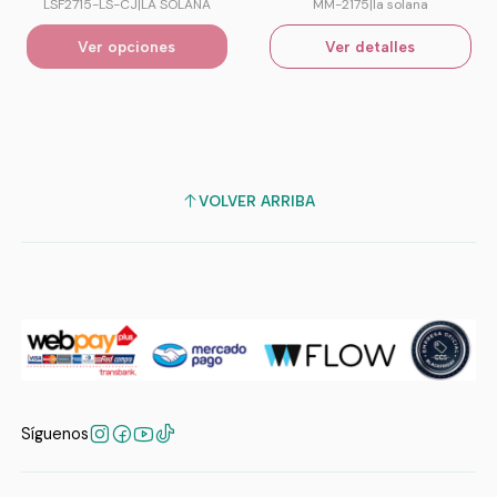
LSF2715-LS-CJ
|
LA SOLANA
MM-2175
|
la solana
Ver opciones
Ver detalles
VOLVER ARRIBA
Síguenos