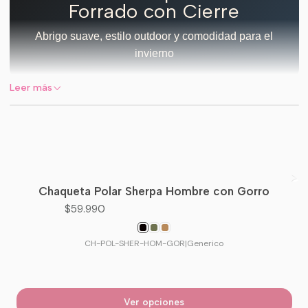
Forrado con Cierre
Abrigo suave, estilo outdoor y comodidad para el
invierno
Leer más
El
Chaleco Sherpa Hombre Forrado con Cierre
es
una prenda ideal para quienes buscan abrigo,
comodidad y un look moderno sin perder libertad de
movimiento.
Chaqueta Polar Sherpa Hombre con Gorro
Su textura tipo
sherpa/teddy
entrega una sensación
$59.990
suave y cálida, perfecta para usar durante los días
fríos. Al ser sin mangas, permite combinarlo
CH-POL-SHER-HOM-GOR
|
Generico
fácilmente sobre poleras manga larga, beatles,
primeras capas, polerones delgados o sweaters.
Cuenta con
cierre frontal completo
, bolsillo de
Ver opciones