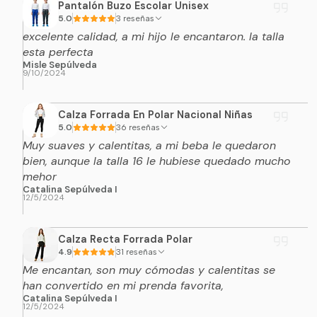
Pantalón Buzo Escolar Unisex
el tallaje chileno tradicional, especialmente si se usa
5.0
3 reseñas
sobre polerón, sweater o ropa gruesa.
excelente calidad, a mi hijo le encantaron. la talla
esta perfecta
Las tallas disponibles para este modelo son
M, L, XL
Misle Sepúlveda
y XXL
.
9/10/2024
Recomendamos revisar la tabla de medidas antes
Calza Forrada En Polar Nacional Niñas
de comprar y comparar con una prenda similar que
5.0
36 reseñas
ya uses cómodamente.
Muy suaves y calentitas, a mi beba le quedaron
Si estás entre dos tallas o prefieres un calce más
bien, aunque la talla 16 le hubiese quedado mucho
mehor
cómodo, sugerimos elegir
una talla superior
.
Catalina Sepúlveda I
12/5/2024
Equivalencia
Pecho
Largo
Recomendado
Calza Recta Forrada Polar
Talla
aprox. Chile
aprox.
aprox.
para
4.9
31 reseñas
Me encantan, son muy cómodas y calentitas se
han convertido en mi prenda favorita,
100 -
Contextura
S / M
64 - 66
Catalina Sepúlveda I
M
104
delgada a
12/5/2024
ajustado
cm