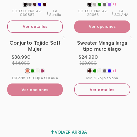
+1
CC-ESC-PK3-AZ-
La
CC-ESC-PK3-AZ-
LA
|
|
069887
Sorella
25663
SOLANA
Ver detalles
Ver opciones
Conjunto Tejido Soft
Sweater Manga larga
-13%
OFF
-17%
OFF
Mujer
tipo murciélago
No disponible
$38.990
$24.990
$44.990
$29.990
+1
LSF2715-LS-CJ
|
LA SOLANA
MM-2175
|
la solana
Ver opciones
Ver detalles
VOLVER ARRIBA