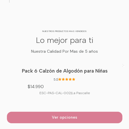
cm
media
104 -
M chilena
66 - 68
Contextura
L
108
aprox.
cm
media
cm
NUESTROS PRODUCTOS MAS VENDIDOS
Lo mejor para ti
108 -
Contextura
L chilena
68 - 70
XL
112
media a
Nuestra Calidad Por Mas de 5 años
aprox.
cm
cm
robusta
Pack 6 Calzón de Algodón para Niñas
112 -
XL chilena
70 - 72
Contextura
XXL
116
5.0
aprox.
cm
robusta
cm
$14.990
ESC-PAS-CAL-002
|
La Pascalle
Cómo te gusta usarlo
Recomendación
Ver opciones
Elegir según medida de
Ajustado al cuerpo
pecho