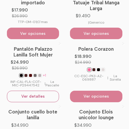
No planchar directamente sobre la textura sherpa.
importado
Tatuaje Tribal Manga
Larga
Evitar secadora para conservar mejor la textura.
$17.990
$9.490
$26.990
TTP-OM-01
|
O´mas
|
Generico
Ver opciones
Ver opciones
¿Necesitas ayuda con la talla?
Escríbenos y te ayudamos a elegir la talla correcta
Pantalón Palazzo
Polera Corazon
-7%
OFF
-24%
OFF
antes de comprar.
Lanilla Soft Mujer
$18.990
No disponible
$24.990
$24.990
$26.990
Consultar por WhatsApp
+1
CC-ESC-PK3-AZ-
La
|
069887
Sorella
INF-CAL-FLA-COT-
La
|
MIC-P29447542
Pascalle
Ver detalles
Ver opciones
Un chaleco versátil, abrigador y moderno para
completar tus looks de invierno con estilo.
Conjunto cuello bote
Conjunto Elois
No disponible
lanilla
unicolor lounge
$34.990
$34.990