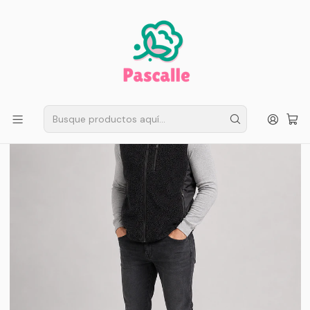
ENVÍO GRATIS EN SANTIAGO
Compra ahora
Compras sobre $50.000
Inicio
Hombre
Parkas y Polerones
Chaleco Sherpa Hombre Forrado