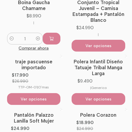
Boina Gaucha
Conjunto Tropical
Nuevo
Chamame
Juvenil – Camisa
Estampada + Pantalón
$8.990
Blanco
|
$24.990
|
Cantidad
Ver opciones
Comprar ahora
traje pascuense
Polera Infantil Diseño
-33%
OFF
importado
Tatuaje Tribal Manga
Larga
$17.990
$9.490
$26.990
TTP-OM-01
|
O´mas
|
Generico
Ver opciones
Ver opciones
Pantalón Palazzo
Polera Corazon
-7%
OFF
-24%
OFF
Lanilla Soft Mujer
$18.990
No disponible
$24.990
$24.990