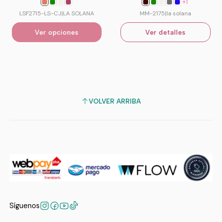
+1
LSF2715-LS-CJ
|
LA SOLANA
MM-2175
|
la solana
Ver opciones
Ver detalles
VOLVER ARRIBA
Síguenos