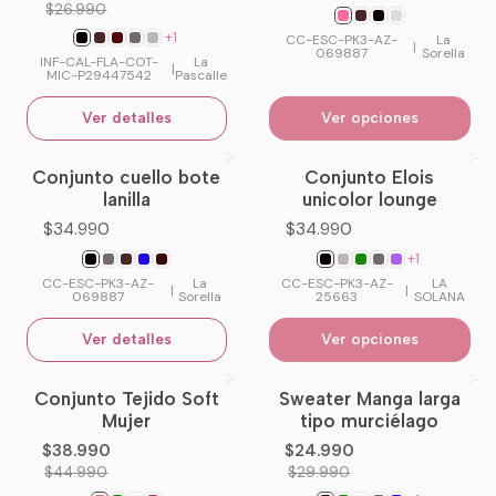
$26.990
+1
CC-ESC-PK3-AZ-
La
|
069887
Sorella
INF-CAL-FLA-COT-
La
|
MIC-P29447542
Pascalle
Ver detalles
Ver opciones
Conjunto cuello bote
Conjunto Elois
No disponible
lanilla
unicolor lounge
$34.990
$34.990
+1
CC-ESC-PK3-AZ-
La
CC-ESC-PK3-AZ-
LA
|
|
069887
Sorella
25663
SOLANA
Ver detalles
Ver opciones
Conjunto Tejido Soft
Sweater Manga larga
-13%
OFF
-17%
OFF
Mujer
tipo murciélago
No disponible
$38.990
$24.990
$44.990
$29.990