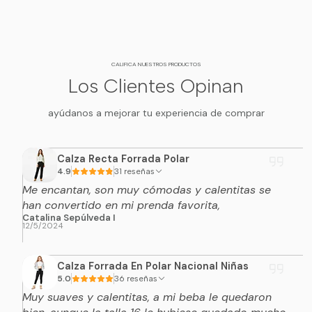
comodidad necesaria para moverse con libertad.
DETALLES DEL PRODUCTO
CALIFICA NUESTROS PRODUCTOS
Los Clientes Opinan
Producto:
Chaqueta Hombre Aspen Híbrid Térmica.
Modelo:
ZP072.
ayúdanos a mejorar tu experiencia de comprar
Tipo:
Chaqueta híbrida térmica con capucha.
Interior:
Forro de micropolar.
Calza Recta Forrada Polar
4.9
31 reseñas
Exterior:
Softshell en mangas, espalda, brazos y gorro.
Me encantan, son muy cómodas y calentitas se
Frontal:
Panel acolchado térmico.
han convertido en mi prenda favorita,
Catalina Sepúlveda I
Bolsillos:
Laterales y bolsillo en pecho lado izquierdo.
12/5/2024
Cierre:
Frontal completo.
Tallas disponibles:
M, L, XL y XXL.
Calza Forrada En Polar Nacional Niñas
5.0
36 reseñas
Nota de tallaje:
producto con tallaje chino. La talla XXL
Muy suaves y calentitas, a mi beba le quedaron
corresponde aproximadamente a una XL chilena.