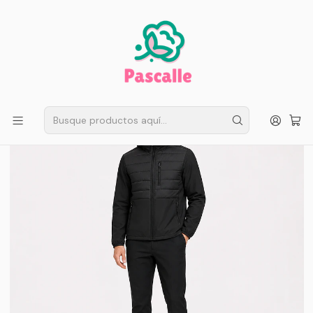
ENVÍO GRATIS EN SANTIAGO
Compra ahora
Compras sobre $50.000
Inicio
Hombre
Parkas y Polerones
Chaqueta Hombre Aspen Híbrid Térmica