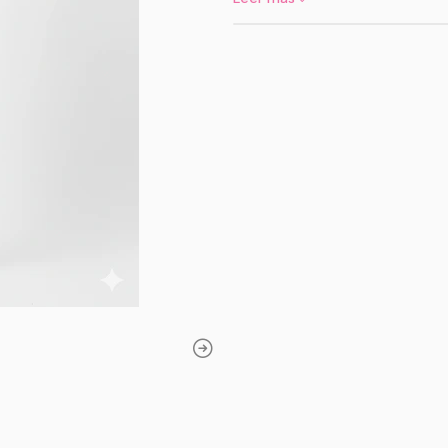
✨ Característic
✅
Tiro Alto:
Pretina alta que 
✅
Confección Nacional:
Cali
Chile.
✅
Interior Térmico:
Forrada c
contra el frío.
✅
Exterior Premium:
Cotelé e
✅
Diseño Pitillo:
Ajuste perfec
📏 Información