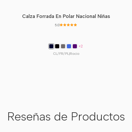
•
Calce Real:
Al ser fabricació
•
Elasticidad:
La tela cede par
Calza Forrada En Polar Nacional Niñas
•
Tiro:
Diseñado para quedar a 
5.0
total.
+2
📐 Tabla 
CL/FR/PL
|
Rocio
Talla
Cintura 
38 - 40
66 – 
42 - 44
74 – 
46 - 48
84 – 
Reseñas de Productos