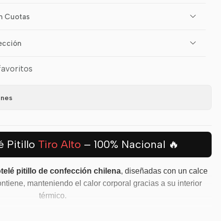
n Cuotas
ección
favoritos
ones
 Pitillo
Tiro Alto
– 100% Nacional 🔥
telé pitillo de confección chilena
, diseñadas con un calce
ontiene, manteniendo el calor corporal gracias a su interior
térmico.
ón Propia
🔝 Calce Tiro Alto
❄️ Polar Térmico