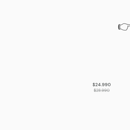
👉
-14%
OFF
$24.990
$28.990