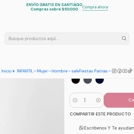
ENVÍO GRATIS EN SANTIAGO
Inicio
Mujer
Calzas Invierno
Calza Cotele pitillo Forrada Polar
Compra ahora
Compras sobre $50.000
|
Calza Cotele
5.0
2 reseñas
TALLA
38 - 40
42 - 44
46
Inicio
👧 INFANTIL
Mujer
Hombre
sale
Fiestas Patrias
COLORS
Co
Cantidad
COMPARTIR ESTE PRODUCTO
Escribenos Y Te ayuda