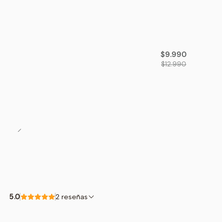
-23%
OFF
$9.990
$12.990
5.0
2 reseñas