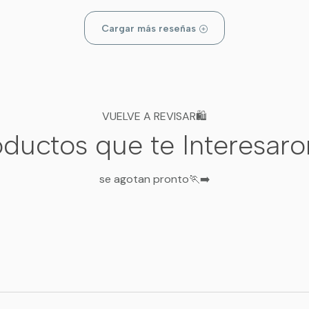
🛒 Calidad Chilena: 
Cargar más reseñas
Enviamos a
VUELVE A REVISAR🛍️
ductos que te Interesar
se agotan pronto🏃‍➡️