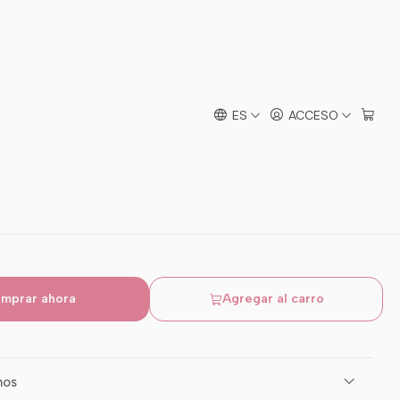
 pitillo Forrada Polar
ES
ACCESO
 - 48
mprar ahora
Agregar al carro
mos