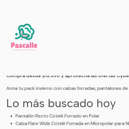
Ú
Últimas horas Cybe
Compra desde $19.990 y aprovecha las ofertas Cyber
Arma tu pack invierno con calzas forradas, pantalones de c
Lo más buscado hoy
Pantalón Recto Cotelé Forrado en Polar
Calza Flare Wide Cotelé Forrada en Micropolar para N