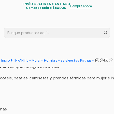
ENVÍO GRATIS EN SANTIAGO
Inicio
Últimas horas Cyber Pascalle
Compra ahora
Compras sobre $50.000
ltimas horas Cyber Pascal
r Pascalle
Inicio
👧 INFANTIL
Mujer
Hombre
sale
Fiestas Patrias
 antes que se agote el stock.
otelé, beatles, camisetas y prendas térmicas para mujer e inf
iñas