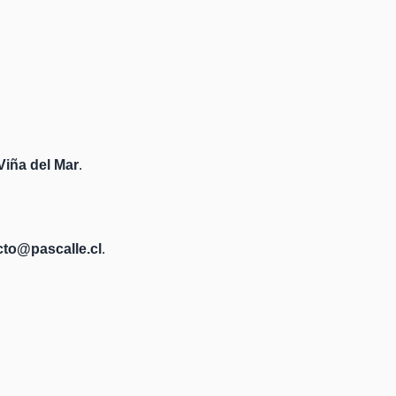
 Viña del Mar
.
cto@pascalle.cl
.