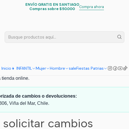
ENVÍO GRATIS EN SANTIAGO
Inicio
Política de Reembolso y Cambios Actualizada
Compra ahora
Compras sobre $50.000
de Reembolso y Cambios A
bolso, Cambios y Garantías
Inicio
👧 INFANTIL
Mujer
Hombre
sale
Fiestas Patrias
e.cl
. Esta política explica las condiciones generales para camb
 tienda online.
orizada de cambios o devoluciones:
306, Viña del Mar, Chile.
a solicitar cambios