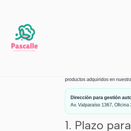
Política 
Política de Reem
Gracias por comprar en
Pascall
productos adquiridos en nuestra
Dirección para gestión aut
Av. Valparaíso 1367, Oficina 
1. Plazo par